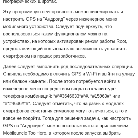
географических широтах.
Эту программную неисправность можно нивелировать и
настроить GPS на "Андроид" через инженерное меню
мобильного устройства. Следует подчеркнуть, что
воспользоваться таким функционалом можно на
устройствах, на которых активирован режим работы Root,
предоставляющий пользователю возможность управлять
смартфоном на правах разработчиков.
Далее следует выполнить ряд последовательных операций.
Сначала необходимо включить GPS и Wi-Fi и выйти на улицу
или балкон комнаты. После этого потребуется войти в
инженерное меню посредством ввода на клавиатуре
телефона комбинаций: *#*#3646633*#*#, *#15963#* или
*#*#4636#*#*. Следует отметить, что на разных моделях
смартфонов сочетания символов могут отличаться, а то и
вовсе не подойти. Тогда для решения задачи, как настроить
GPS на "Андроиде", можно воспользоваться приложением
Mobileuncle ToolHero, в котором после запуска выбрать