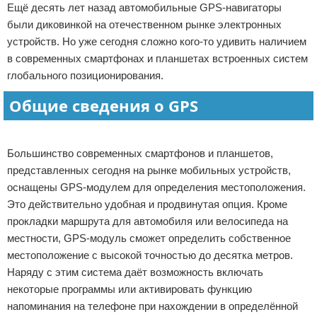
Ещё десять лет назад автомобильные GPS-навигаторы
Отказ от ответственности
Программное обеспечение
были диковинкой на отечественном рынке электронных
устройств. Но уже сегодня сложно кого-то удивить наличием
Для автомобиля
в современных смартфонах и планшетах встроенных систем
глобального позиционирования.
Разное
Общие сведения о GPS
Реклама
Большинство современных смартфонов и планшетов,
представленных сегодня на рынке мобильных устройств,
оснащены GPS-модулем для определения местоположения.
Это действительно удобная и продвинутая опция. Кроме
прокладки маршрута для автомобиля или велосипеда на
местности, GPS-модуль сможет определить собственное
местоположение с высокой точностью до десятка метров.
Наряду с этим система даёт возможность включать
некоторые программы или активировать функцию
напоминания на телефоне при нахождении в определённой