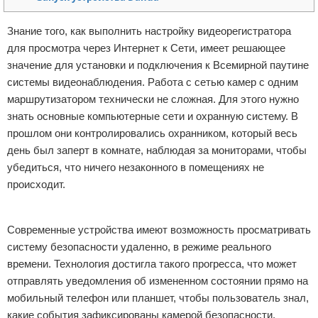
Отказ от ответственности
Программное обеспечение
Знание того, как выполнить настройку видеорегистратора
для просмотра через Интернет к Сети, имеет решающее
Для автомобиля
значение для установки и подключения к Всемирной паутине
Разное
системы видеонаблюдения. Работа с сетью камер с одним
маршрутизатором технически не сложная. Для этого нужно
знать основные компьютерные сети и охранную систему. В
прошлом они контролировались охранником, который весь
день был заперт в комнате, наблюдая за мониторами, чтобы
убедиться, что ничего незаконного в помещениях не
происходит.
Реклама
Современные устройства имеют возможность просматривать
систему безопасности удаленно, в режиме реального
времени. Технология достигла такого прогресса, что может
отправлять уведомления об измененном состоянии прямо на
мобильный телефон или планшет, чтобы пользователь знал,
какие события зафиксированы камерой безопасности.