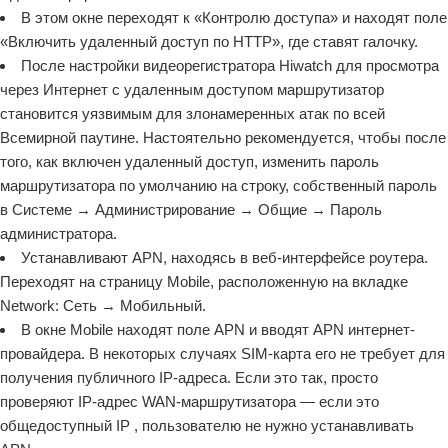
В этом окне переходят к «Контролю доступа» и находят поле
«Включить удаленный доступ по HTTP», где ставят галочку.
После настройки видеорегистратора Hiwatch для просмотра
через Интернет с удаленным доступом маршрутизатор
становится уязвимым для злонамеренных атак по всей
Всемирной паутине. Настоятельно рекомендуется, чтобы после
того, как включен удаленный доступ, изменить пароль
маршрутизатора по умолчанию на строку, собственный пароль
в Системе → Администрирование → Общие → Пароль
администратора.
Устанавливают APN, находясь в веб-интерфейсе роутера.
Переходят на страницу Mobile, расположенную на вкладке
Network: Сеть → Мобильный.
В окне Mobile находят поле APN и вводят APN интернет-
провайдера. В некоторых случаях SIM-карта его не требует для
получения публичного IP-адреса. Если это так, просто
проверяют IP-адрес WAN-маршрутизатора — если это
общедоступный IP , пользователю не нужно устанавливать