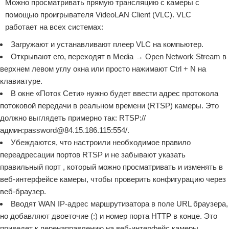
Можно просматривать прямую трансляцию с камеры с
помощью проигрывателя VideoLAN Client (VLC). VLC
работает на всех системах:
Загружают и устанавливают плеер VLC на компьютер.
Открывают его, переходят в Media → Open Network Stream в
верхнем левом углу окна или просто нажимают Ctrl + N на
клавиатуре.
В окне «Поток Сети» нужно будет ввести адрес протокола
потоковой передачи в реальном времени (RTSP) камеры. Это
должно выглядеть примерно так: RTSP://
админ:password@84.15.186.115:554/.
Убеждаются, что настроили необходимое правило
переадресации портов RTSP и не забывают указать
правильный порт , который можно просматривать и изменять в
веб-интерфейсе камеры, чтобы проверить конфигурацию через
веб-браузер.
Вводят WAN IP-адрес маршрутизатора в поле URL браузера,
но добавляют двоеточие (:) и номер порта HTTP в конце. Это
приведет к перенаправлению на веб-интерфейс камеры.