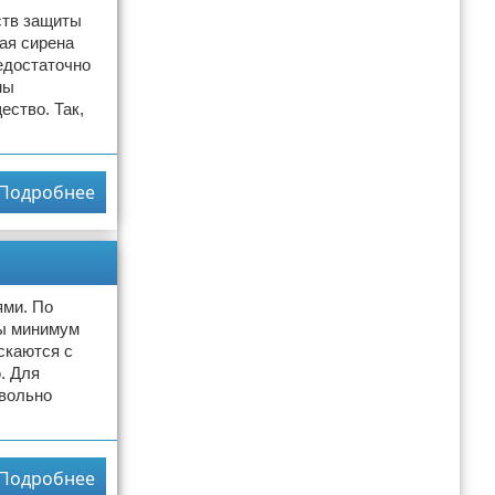
ств защиты
ая сирена
едостаточно
мы
ство. Так,
Подробнее
ями. По
ты минимум
ускаются с
. Для
вольно
Подробнее