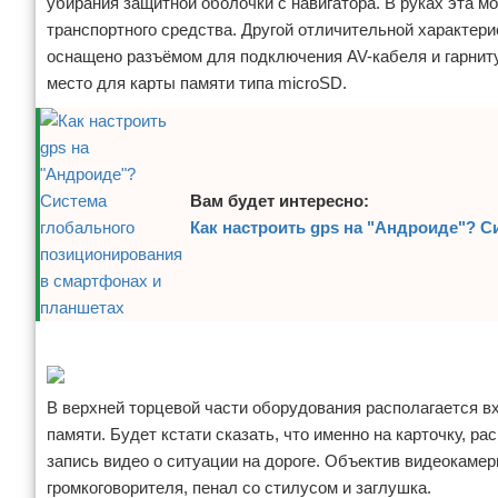
убирания защитной оболочки с навигатора. В руках эта м
Отказ от ответственности
Программное обеспечение
транспортного средства. Другой отличительной характери
оснащено разъёмом для подключения AV-кабеля и гарнитур
Для автомобиля
место для карты памяти типа microSD.
Разное
Вам будет интересно:
Как настроить gps на "Андроиде"? 
Реклама
В верхней торцевой части оборудования располагается в
памяти. Будет кстати сказать, что именно на карточку, 
запись видео о ситуации на дороге. Объектив видеокамер
громкоговорителя, пенал со стилусом и заглушка.