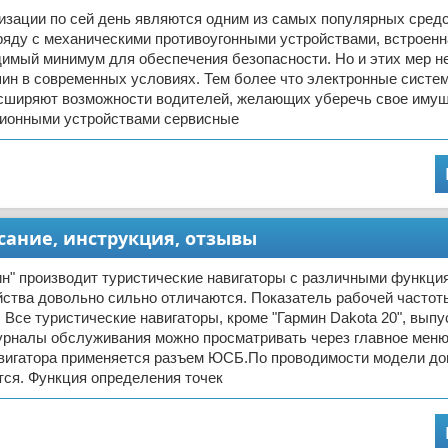
изации по сей день являются одним из самых популярных сред
ряду с механическими противоугонными устройствами, встроенн
димый минимум для обеспечения безопасности. Но и этих мер н
ин в современных условиях. Тем более что электронные систе
сширяют возможности водителей, желающих уберечь свое имуще
ционными устройствами сервисные
сание, инструкция, отзывы
н" производит туристические навигаторы с различными функци
йства довольно сильно отличаются. Показатель рабочей часто
. Все туристические навигаторы, кроме "Гармин Dakota 20", вып
урналы обслуживания можно просматривать через главное меню
вигатора применяется разъем ЮСБ.По проводимости модели до
тся. Функция определения точек