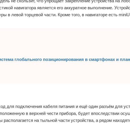
одель не скользит, что упрощает закрепление устройства на лоб
стикой навигатора является его аккуратное выполнение. Устрой
ы в левой торцевой части. Кроме того, в навигаторе есть mini
Система глобального позиционирования в смартфонах и пла
ход для подключения кабеля питания и ещё один разъём для ус
расположенную в верхней чести прибора, будет впоследствии ос
ы располагается на тыльной части устройства, а рядом находя