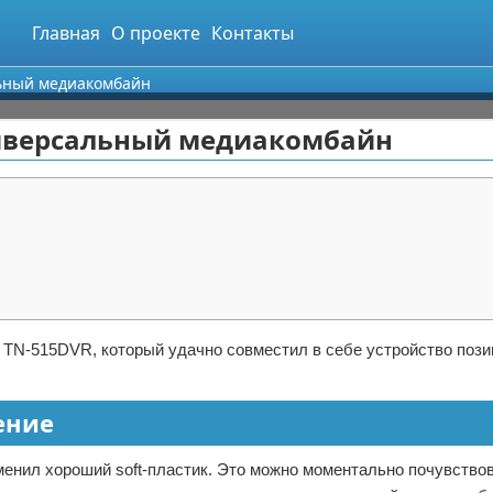
Главная
О проекте
Контакты
льный медиакомбайн
универсальный медиакомбайн
 TN-515DVR, который удачно совместил в себе устройство поз
ение
менил хороший soft-пластик. Это можно моментально почувство