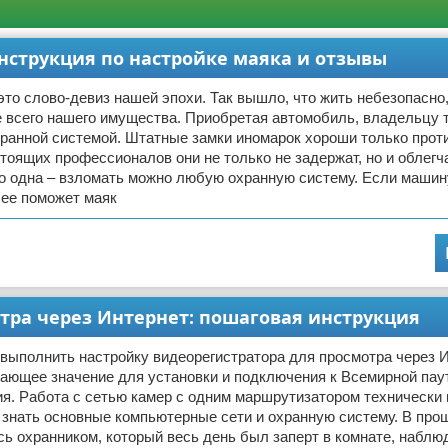
инструкция по настройке маяка и отзывы
это слово-девиз нашей эпохи. Так вышло, что жить небезопасно
 всего нашего имущества. Приобретая автомобиль, владельцу 
ранной системой. Штатные замки иномарок хороши только прот
тоящих профессионалов они не только не задержат, но и облегча
о одна – взломать можно любую охранную систему. Если машин
и ее поможет маяк
тра через Интернет: пошаговая инструкция
к выполнить настройку видеорегистратора для просмотра через 
шающее значение для установки и подключения к Всемирной пау
. Работа с сетью камер с одним маршрутизатором технически 
 знать основные компьютерные сети и охранную систему. В про
ь охранником, который весь день был заперт в комнате, наблю