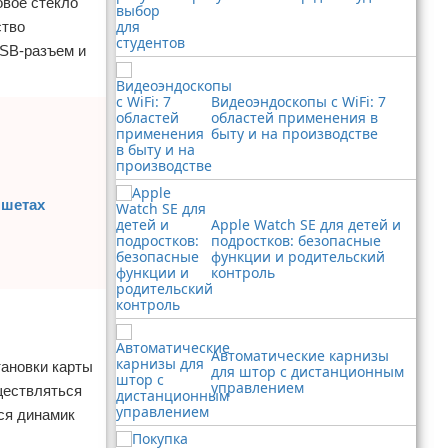
овое стекло
ство
USB-разъем и
Видеоэндоскопы с WiFi: 7
областей применения в
быту и на производстве
ншетах
Apple Watch SE для детей и
подростков: безопасные
функции и родительский
контроль
Автоматические карнизы
тановки карты
для штор с дистанционным
управлением
уществляться
тся динамик