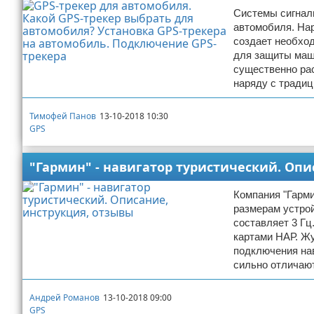
Системы сигнал
автомобиля. На
создает необхо
для защиты маш
существенно ра
наряду с тради
Тимофей Панов
13-10-2018 10:30
GPS
"Гармин" - навигатор туристический. Опи
Компания "Гарми
размерам устро
составляет 3 Гц
картами НАР. Ж
подключения на
сильно отличаю
Андрей Романов
13-10-2018 09:00
GPS