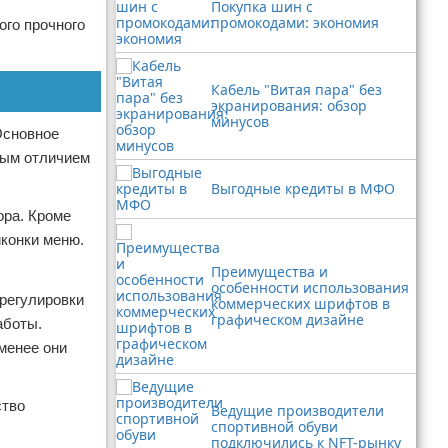
Покупка шин с
промокодами: экономия
ого прочного
Кабель "Витая пара" без
экранирования: обзор
минусов
Основное
нным отличием
Выгодные кредиты в МФО
ора. Кроме
иконки меню.
Преимущества и
особенности использования
 регулировки
коммерческих шрифтов в
графическом дизайне
аботы.
менее они
ство
Ведущие производители
спортивной обуви
подключились к NFT-рынку