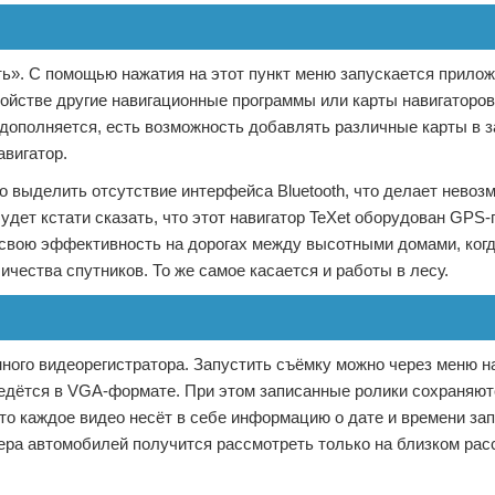
ть». С помощью нажатия на этот пункт меню запускается прило
ойстве другие навигационные программы или карты навигаторов 
 дополняется, есть возможность добавлять различные карты в 
авигатор.
о выделить отсутствие интерфейса Bluetooth, что делает нево
удет кстати сказать, что этот навигатор TeXet оборудован GPS
 свою эффективность на дорогах между высотными домами, когд
ичества спутников. То же самое касается и работы в лесу.
ного видеорегистратора. Запустить съёмку можно через меню н
 ведётся в VGA-формате. При этом записанные ролики сохраняют
что каждое видео несёт в себе информацию о дате и времени зап
ера автомобилей получится рассмотреть только на близком рас