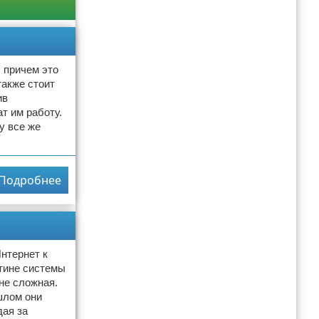
, причем это
также стоит
ив
т им работу.
у все же
Подробнее
Интернет к
тине системы
не сложная.
шлом они
дая за