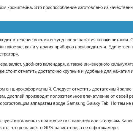
ом кронштейна. Это приспособление изготовлено из качественн
ходит в течение восьми секунд после нажатия кнопки питания. 
ки такое же, как и у других приборов производителя. Единстве
стратор».
ра валют, удобного календаря, а также инженерного калькулят
же стоит отметить достаточно крупные и удобные для нажатия 
том он широкоформатный. Следует отметить достаточный запас
щем, дисплей производит положительное впечатление от своей р
дорогостоящим аппаратам вроде Samsung Galaxy Tab. Но тем не 
 чувствительность при контакте с пальцем или стилусом. Каче
ать, что речь идёт о GPS-навигаторе, а не о фотокамере.