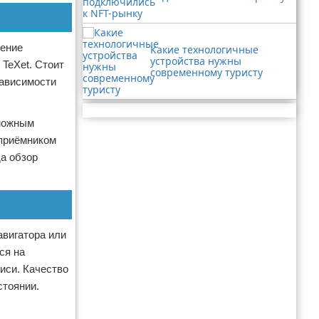
жение
Какие технологичные
устройства нужны
TeXet. Стоит
современному туристу
зависимости
Реклама
зможным
-приёмником
а обзор
авигатора или
ся на
иси. Качество
стоянии.