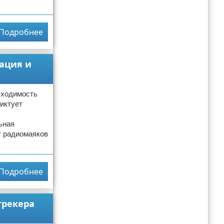
Подробнее
ация и
бходимость
диктует
ьная
т радиомаяков
Подробнее
трекера