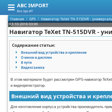
ABC IMPORT
Меню
X
Все про ИТ
Главная
Главная
GPS
Навигатор TeXet TN-515DVR - универса
13-10-2018 03:00
Категории
Навигатор TeXet TN-515DVR - 
Поиск
Программирование
Содержание статьи:
О проекте
Оборудование
Внешний вид устройства и крепление
О меню и дисплее
Контакты
Ноутбуки
В пути
Видеосъемка
Сотрудничество
Сотовые телефоны
В этом материале будет рассмотрен GPS-навигатор TeXet
Размещение рекламы
Электроника
и видеорегистратор.
Внешний вид устройства и крепл
Для правообладателей
Современные устройства
Для изготовления корпуса устройства производитель при
Условия предоставления информации
GPS