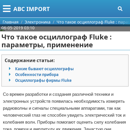
Меню
X
ABC IMPORT
Главная
Главная
Электроника
Что такое осциллограф Fluke : пар
06-05-2019 03:10
Категории
Что такое осциллограф Fluke :
параметры, применение
Поиск
Программирование
О проекте
Оборудование
Содержание статьи:
Какие бывают осциллографы
Контакты
Ноутбуки
Особенности прибора
Осциллографы фирмы Fluke
Сотрудничество
Сотовые телефоны
Со времен разработки и создания различной техники и
Размещение рекламы
Электроника
электронных устройств появилась необходимость измерять
радиоволны и сигналы специальными аппаратами, так как
Для правообладателей
Современные устройства
человеческий глаз не способен увидеть электрический ток и
колебания волн. Приборы помогают оценить силу колебания
Условия предоставления информации
GPS
тока, помехи и амплитуду их движения. Зачастую они