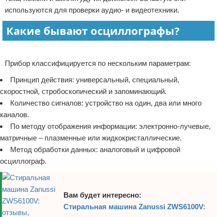
используются для проверки аудио- и видеотехники.
Отказ от ответственности
Программное обеспечение
Какие бывают осциллографы?
Для автомобиля
Реклама
Разное
Прибор классифицируется по нескольким параметрам:
Принцип действия: универсальный, специальный,
скоростной, стробоскопический и запоминающий.
Количество сигналов: устройство на один, два или много
каналов.
По методу отображения информации: электронно-лучевые,
матричные – плазменные или жидкокристаллические.
Метод обработки данных: аналоговый и цифровой
осциллограф.
Вам будет интересно:
Стиральная машина Zanussi ZWS6100V: