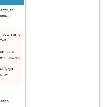
яете, то
нельзя
ы проблемы с
тоит
оятность
ный продукт,
ии будет
остям
ать о