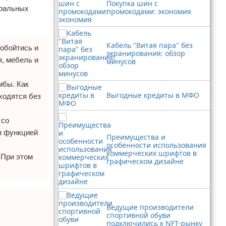
Покупка шин с
иральных
промокодами: экономия
Кабель "Витая пара" без
обойтись и
экранирования: обзор
я, мебель и
минусов
мбы. Как
Выгодные кредиты в МФО
ходятся без
 со
я функцией
Преимущества и
особенности использования
коммерческих шрифтов в
 При этом
графическом дизайне
Ведущие производители
спортивной обуви
подключились к NFT-рынку