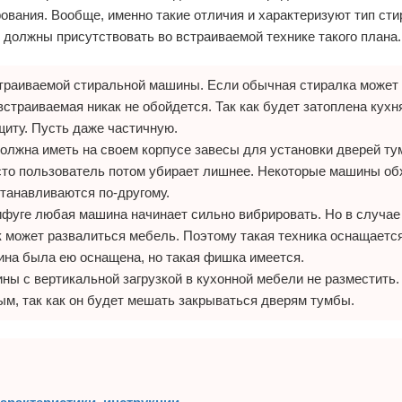
вания. Вообще, именно такие отличия и характеризуют тип ст
 должны присутствовать во встраиваемой технике такого плана.
страиваемой стиральной машины. Если обычная стиралка может 
 встраиваемая никак не обойдется. Так как будет затоплена кухн
щиту. Пусть даже частичную.
лжна иметь на своем корпусе завесы для установки дверей ту
осто пользователь потом убирает лишнее. Некоторые машины об
станавливаются по-другому.
фуге любая машина начинает сильно вибрировать. Но в случае
ак может развалиться мебель. Поэтому такая техника оснащаетс
ина была ею оснащена, но такая фишка имеется.
ины с вертикальной загрузкой в кухонной мебели не разместить.
, так как он будет мешать закрываться дверям тумбы.