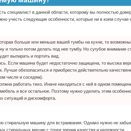
есть специалист в данной области, которому вы полностью довер
нужно учесть следующие особенности, которые ни в коем случае 
которая больше или меньше вашей тумбы на кухне, то возможн
у и только потом делать под нее тумбу. Но сугубое внимание с
удет выпирать и портить вид.
ось. Если машина будет недостаточно защищена, то высока вер
. Лучше обезопаситься и приобрести действительно качествен
том числе и соседям).
олжна работать тихо. Иначе находиться с ней в одном помещен
 мебель и все остальное. Поэтому нужно уделить этим особенн
ых ситуаций и дискомфорта.
ю стиральную машину для встраивания. Однако нужно не забыв
ых стиральных машин с точки зрения качества и надежности.