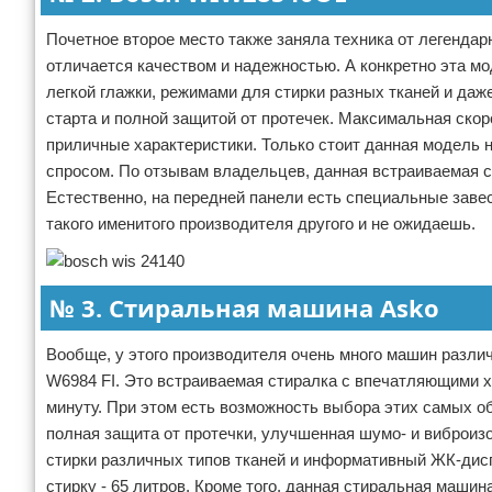
Почетное второе место также заняла техника от легенда
отличается качеством и надежностью. А конкретно эта мод
легкой глажки, режимами для стирки разных тканей и да
старта и полной защитой от протечек. Максимальная скор
приличные характеристики. Только стоит данная модель 
спросом. По отзывам владельцев, данная встраиваемая с
Естественно, на передней панели есть специальные завес
такого именитого производителя другого и не ожидаешь.
№ 3. Стиральная машина Asko
Вообще, у этого производителя очень много машин разл
W6984 FI. Это встраиваемая стиралка с впечатляющими х
минуту. При этом есть возможность выбора этих самых о
полная защита от протечки, улучшенная шумо- и виброиз
стирки различных типов тканей и информативный ЖК-дисп
стирку - 65 литров. Кроме того, данная стиральная машин