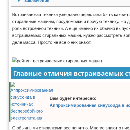
Заключение
Отказ от ответственности
Программное обеспечение
Встраиваемая техника уже давно перестала быть какой-т
Для автомобиля
стиральные машины, посудомойки и прочую технику. Но д
роль встроенной техники. А еще именно их обычно выпуск
Разное
встраиваемых стиральных машин, нужно рассмотреть вопр
деле масса. Просто не все о них знают.
Реклама
Главные отличия встраиваемых 
Вам будет интересно:
Аппроксимированная синусоида в ис
С обычными стиралками все понятно. Многие знают о ни