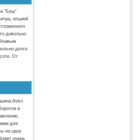
на "Бош"
литра, опцией
отложенного
Это довольно
ойчивым
ольно долго.
соте. От
ашина Asko
боротов в
авление,
рамм для
ды на одну
бляет очень