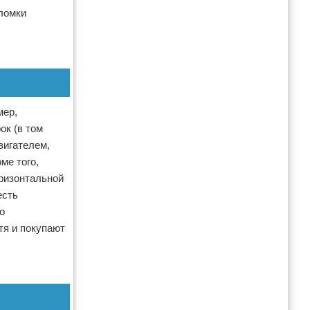
оломки
мер,
ок (в том
вигателем,
ме того,
оризонтальной
есть
о
тя и покупают