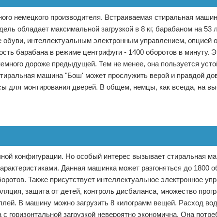
рного немецкого производителя. Встраиваемая стиральная маши
ель обладает максимальной загрузкой в 8 кг, барабаном на 53 
же обуви, интеллектуальным электронным управлением, опцией 
ость барабана в режиме центрифуги - 1400 оборотов в минуту. 
немного дороже предыдущей. Тем не менее, она пользуется уст
тиральная машина "Бош' может прослужить верой и правдой дов
ы для монтирования дверей. В общем, немцы, как всегда, на вы
ичной конфигурации. Но особый интерес вызывает стиральная м
арактеристиками. Данная машинка может разгоняться до 1800 о
боротов. Также присутствует интеллектуальное электронное упр
оляция, защита от детей, контроль дисбаланса, множество прог
лей. В машину можно загрузить 8 килограмм вещей. Расход во
а с горизонтальной загрузкой невероятно экономична. Она потре