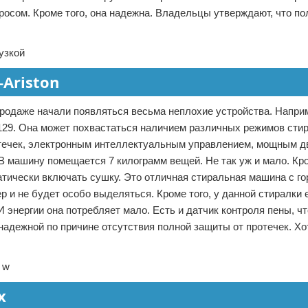
росом. Кроме того, она надежна. Владельцы утверждают, что п
Ariston
продаже начали появляться весьма неплохие устройства. Напри
129. Она может похвастаться наличием различных режимов стир
отечек, электронным интеллектуальным управлением, мощным д
В машину помещается 7 килограмм вещей. Не так уж и мало. Кро
атически включать сушку. Это отличная стиральная машина с г
р и не будет особо выделяться. Кроме того, у данной стиралки 
 энергии она потребляет мало. Есть и датчик контроля пены, чт
надежной по причине отсутствия полной защиты от протечек. Хо
x