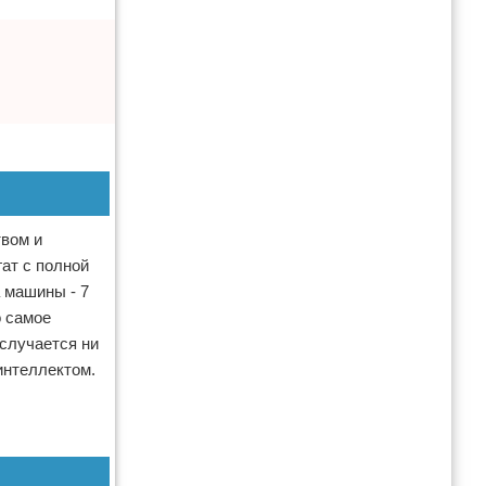
твом и
ат с полной
 машины - 7
о самое
 случается ни
интеллектом.