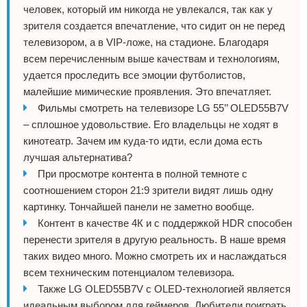
человек, который им никогда не увлекался, так как у
зрителя создается впечатление, что сидит он не перед
телевизором, а в VIP-ложе, на стадионе. Благодаря
всем перечисленным выше качествам и технологиям,
удается проследить все эмоции футболистов,
малейшие мимические проявления. Это впечатляет.
Фильмы смотреть на телевизоре LG 55’’ OLED55B7V
– сплошное удовольствие. Его владельцы не ходят в
кинотеатр. Зачем им куда-то идти, если дома есть
лучшая альтернатива?
При просмотре контента в полной темноте с
соотношением сторон 21:9 зрители видят лишь одну
картинку. Тончайшей панели не заметно вообще.
Контент в качестве 4К и с поддержкой HDR способен
перенести зрителя в другую реальность. В наше время
таких видео много. Можно смотреть их и наслаждаться
всем техническим потенциалом телевизора.
Также LG OLED55B7V с OLED-технологией является
идеальным выбором для геймеров. Любители поиграть