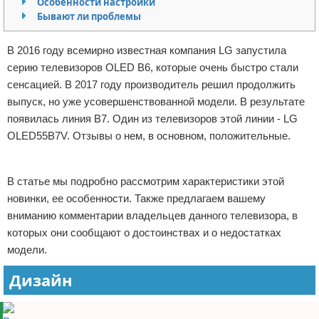
Особенности настройки
Бывают ли проблемы
Отказ от ответственности
Программное обеспечение
Для автомобиля
В 2016 году всемирно известная компания LG запустила
серию телевизоров OLED B6, которые очень быстро стали
Разное
сенсацией. В 2017 году производитель решил продолжить
выпуск, но уже усовершенствованной модели. В результате
появилась линия В7. Один из телевизоров этой линии - LG
OLED55B7V. Отзывы о нем, в основном, положительные.
Реклама
В статье мы подробно рассмотрим характеристики этой
новинки, ее особенности. Также предлагаем вашему
вниманию комментарии владельцев данного телевизора, в
которых они сообщают о достоинствах и о недостатках
модели.
Дизайн