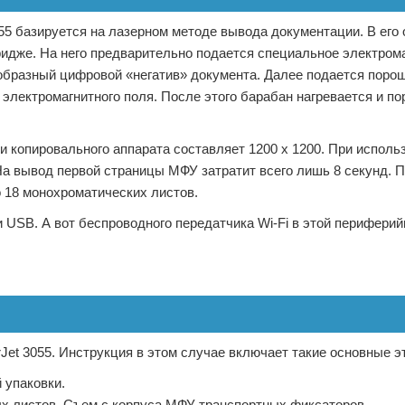
5 базируется на лазерном методе вывода документации. В его 
идже. На него предварительно подается специальное электром
еобразный цифровой «негатив» документа. Далее подается порош
электромагнитного поля. После этого барабан нагревается и п
 копировального аппарата составляет 1200 х 1200. При исполь
 На вывод первой страницы МФУ затратит всего лишь 8 секунд. П
 18 монохроматических листов.
USB. А вот беспроводного передатчика Wi-Fi в этой периферий
Jet 3055. Инструкция в этом случае включает такие основные э
 упаковки.
ых листов. Съем с корпуса МФУ транспортных фиксаторов.