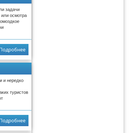
ли задачи
 или осмотра
ромоздкое
чи
Подробнее
и и нередко
аких туристов
ют
Подробнее