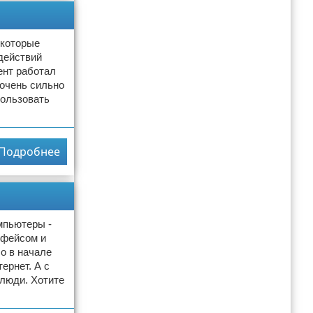
екоторые
действий
ент работал
 очень сильно
пользовать
Подробнее
мпьютеры -
рфейсом и
о в начале
ернет. А с
люди. Хотите