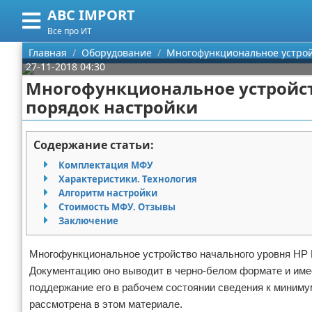
ABC IMPORT
Меню
X
Все про ИТ
Главная
Главная
Оборудование
Многофункциональное устройс
27-11-2018 04:30
Категории
Многофункциональное устройств
порядок настройки
Поиск
Программирование
О проекте
Оборудование
Содержание статьи:
Комплектация МФУ
Контакты
Ноутбуки
Характеристики. Технология
Алгоритм настройки
Сотрудничество
Сотовые телефоны
Стоимость МФУ. Отзывы
Заключение
Размещение рекламы
Электроника
Многофункциональное устройство начального уровня HP L
Для правообладателей
Современные устройства
Документацию оно выводит в черно-белом формате и име
поддержание его в рабочем состоянии сведения к миниму
Условия предоставления информации
GPS
рассмотрена в этом материале.