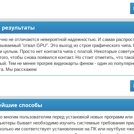
 результаты
чно не отличаются невероятной надежностью. И самая распрос
азываемый "отвал GPU". Это выход из строя графического чипа. 
и целым. Просто нет контакта чипа с платой. Некоторые совету
того, чтобы снова появился контакт. Но стоит отметить, что тако
ый. Тем не менее прогрев видеокарты феном - один из популяр
та. Мы расскажем
тейшие способы
то многим пользователям перед установкой новых программ или
мпьютеры бывает необходимо изучить системные требования при
колько им соответствует установленное на ПК или ноутбуке «ж