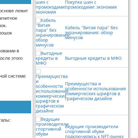
Покупка шин с
промокодами: экономия
основе лежит
агнитное
ок.
Кабель "Витая пара" без
экранирования: обзор
орошок
минусов
зовании в
Выгодные кредиты в МФО
осле этого
ной системе
Преимущества и
особенности использования
коммерческих шрифтов в
графическом дизайне
тапы:
Ведущие производители
спортивной обуви
подключились к NFT-рынку