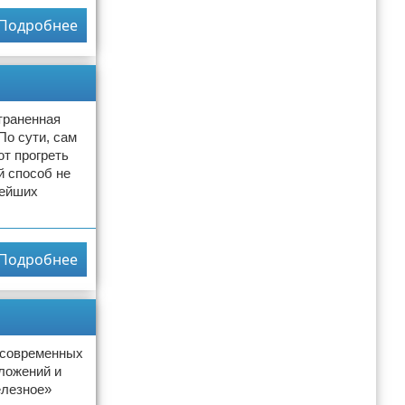
Подробнее
траненная
По сути, сам
ют прогреть
й способ не
нейших
Подробнее
 современных
ложений и
елезное»