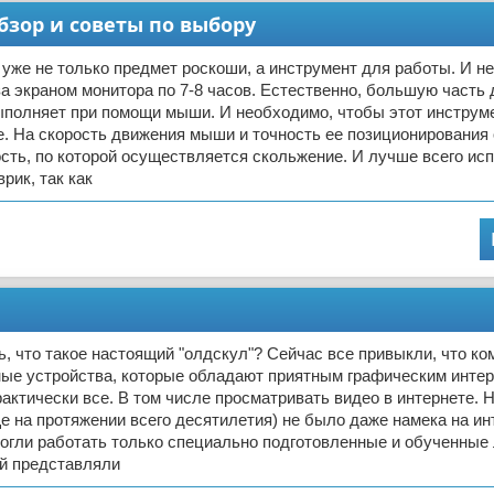
бзор и советы по выбору
 уже не только предмет роскоши, а инструмент для работы. И н
а экраном монитора по 7-8 часов. Естественно, большую часть 
ыполняет при помощи мыши. И необходимо, чтобы этот инструм
. На скорость движения мыши и точность ее позиционирования
сть, по которой осуществляется скольжение. И лучше всего ис
рик, так как
ь, что такое настоящий "олдскул"? Сейчас все привыкли, что ко
ные устройства, которые обладают приятным графическим инте
актически все. В том числе просматривать видео в интернете. Н
ще на протяжении всего десятилетия) не было даже намека на инт
огли работать только специально подготовленные и обученные 
ой представляли