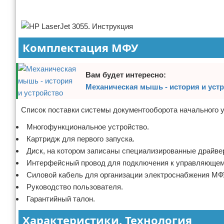
Реклама
Отказ от ответственности
Программное обеспечение
Для автомобиля
Комплектация МФУ
Разное
Вам будет интересно:
Механическая мышь - история и уст
Список поставки системы документооборота начального у
Многофункциональное устройство.
Картридж для первого запуска.
Диск, на котором записаны специализированные драйвер
Интерфейсный провод для подключения к управляющем
Силовой кабель для организации электроснабжения МФ
Руководство пользователя.
Гарантийный талон.
Характеристики. Технология