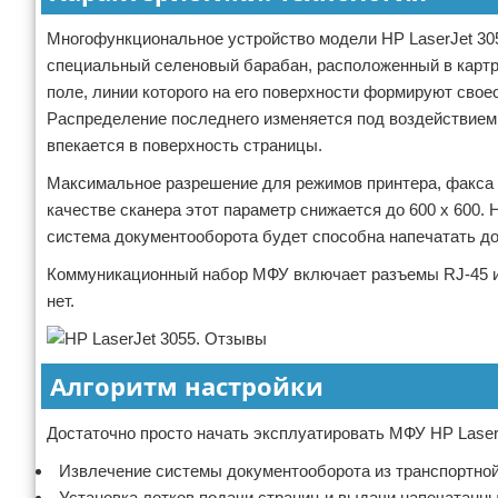
Многофункциональное устройство модели HP LaserJet 305
специальный селеновый барабан, расположенный в картр
поле, линии которого на его поверхности формируют сво
Распределение последнего изменяется под воздействием 
впекается в поверхность страницы.
Максимальное разрешение для режимов принтера, факса и
качестве сканера этот параметр снижается до 600 х 600.
система документооборота будет способна напечатать до
Коммуникационный набор МФУ включает разъемы RJ-45 и 
нет.
Алгоритм настройки
Достаточно просто начать эксплуатировать МФУ HP Laser
Извлечение системы документооборота из транспортной
Установка лотков подачи страниц и выдачи напечатанн