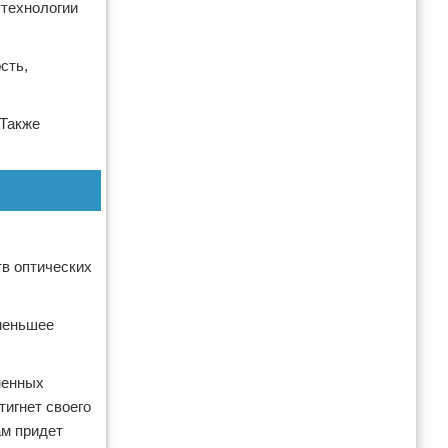
 технологии
сть,
 Также
в оптических
 меньшее
менных
игнет своего
ам придет