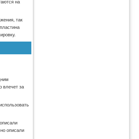
гаются на
жения, так
 пластина
ировку.
дним
о влечет за
 использовать
 описали
бно описали