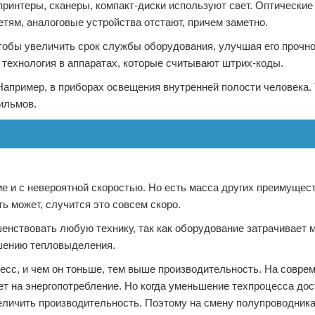
интеры, сканеры, компакт-диски используют свет. Оптические
тям, аналоговые устройства отстают, причем заметно.
тобы увеличить срок службы оборудования, улучшая его прочно
 технология в аппаратах, которые считывают штрих-коды.
апример, в приборах освещения внутренней полости человека.
ильмов.
 и с невероятной скоростью. Но есть масса других преимущест
ь может, случится это совсем скоро.
енствовать любую технику, так как оборудование затрачивает
ьшению тепловыделения.
есс, и чем он тоньше, тем выше производительность. На совре
 на энергопотребление. Но когда уменьшение техпроцесса дост
еличить производительность. Поэтому на смену полупроводник