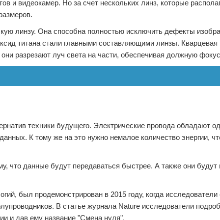
ов и видеокамер. Но за счет нескольких линз, которые распола
размеров.
скую линзу. Она способна полностью исключить дефекты изобра
иоксид титана стали главными составляющими линзы. Кварцевая
они разрезают луч света на части, обеспечивая должную фокус
тернатив техники будущего. Электрические провода обладают о
анных. К тому же на это нужно немалое количество энергии, чт
у, что данные будут передаваться быстрее. А также они будут
огий, был продемонстрирован в 2015 году, когда исследователи
олупроводников. В статье журнала Nature исследователи подро
и и дав ему название "Смена нуля".