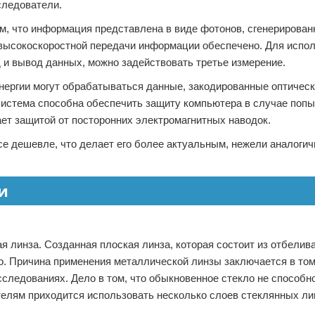
следователи.
м, что информация представлена в виде фотонов, сгенерирова
 высокоскоростной передачи информации обеспечено. Для испо
и вывод данных, можно задействовать третье измерение.
 энергии могут обрабатываться данные, закодированные оптичес
система способна обеспечить защиту компьютера в случае попы
ет защитой от посторонних электромагнитных наводок.
се дешевле, что делает его более актуальным, нежели аналоги
и
я линза. Созданная плоская линза, которая состоит из отбелива
о. Причина применения металлической линзы заключается в том
следованиях. Дело в том, что обыкновенное стекло не способн
елям приходится использовать несколько слоев стеклянных ли