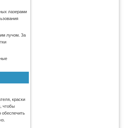
нных лазерами
льзования
ким лучом. За
тки
чные
теля, краски
, чтобы
о обеспечить
нз.