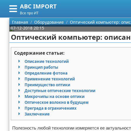
ABC IMPORT
Меню
X
Все про ИТ
Главная
Главная
Оборудование
Оптический компьютер: опис
07-12-2018 20:15
Категории
Оптический компьютер: описан
Поиск
Программирование
Содержание статьи:
О проекте
Оборудование
Описание технологий
Принцип работы
Контакты
Ноутбуки
Определение фотона
Применение технологий
Преимущество оптики
Сотрудничество
Сотовые телефоны
Доступные оптические технологии
Микрочипы на основе оптики
Размещение рекламы
Электроника
Оптическое волокно в будущем
Преграда в ограничениях
Для правообладателей
Современные устройства
Заключение
Условия предоставления информации
GPS
Полезность любой технологии измеряется ее актуальност