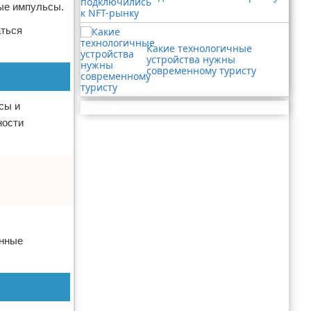
вые импульсы.
аться
Какие технологичные
устройства нужны
современному туристу
ссы и
Реклама
ности
онные