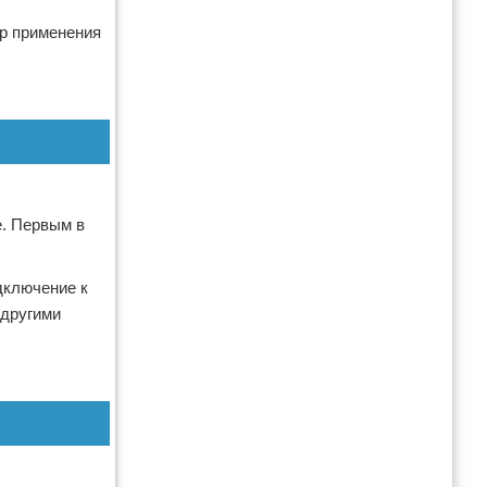
р применения
е. Первым в
дключение к
 другими