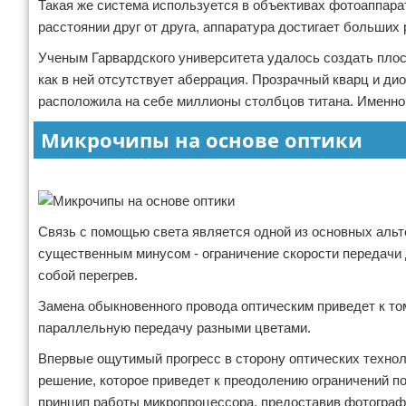
Такая же система используется в объективах фотоаппарат
расстоянии друг от друга, аппаратура достигает больших 
Ученым Гарвардского университета удалось создать пло
как в ней отсутствует аберрация. Прозрачный кварц и д
расположила на себе миллионы столбцов титана. Именно 
Микрочипы на основе оптики
Реклама
Связь с помощью света является одной из основных аль
существенным минусом - ограничение скорости передачи д
собой перегрев.
Замена обыкновенного провода оптическим приведет к том
параллельную передачу разными цветами.
Впервые ощутимый прогресс в сторону оптических технол
решение, которое приведет к преодолению ограничений п
принцип работы микропроцессора, предоставив фотографи