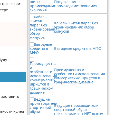
Покупка шин с
ектрическим
промокодами: экономия
отере
Кабель "Витая пара" без
экранирования: обзор
минусов
Выгодные кредиты в МФО
будут
Преимущества и
особенности использования
коммерческих шрифтов в
графическом дизайне
 заставить
Ведущие производители
спортивной обуви
льности нулей
подключились к NFT-рынку