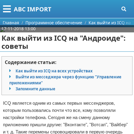
Меню
X
ABC IMPORT
Главная
Главная
Программное обеспечение
Как выйти из ICQ на 
17-11-2018 13:00
Категории
Как выйти из ICQ на "Андроиде":
советы
Поиск
Программирование
О проекте
Оборудование
Содержание статьи:
Как выйти из ICQ на всех устройствах
Контакты
Ноутбуки
Выйти из месседжера через функцию "Управление
приложениями"
Сотрудничество
Сотовые телефоны
Запомните данные
Размещение рекламы
Электроника
ICQ является одним из самых первых мессенджеров,
которым пользовались почти что все, кому позволяли
Для правообладателей
Современные устройства
настройки телефона. Сегодня же на смену данному
приложению пришли другие: "Вконтакте", "Вотсап", "Вайбер"
Условия предоставления информации
GPS
и т. д. Такие перемены спровоцировали в первую очередь