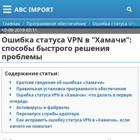
Меню
X
ABC IMPORT
Главная
Главная
Программное обеспечение
Ошибка статуса VPN 
10-06-2019 03:11
Категории
Ошибка статуса VPN в "Хамачи":
способы быстрого решения
Поиск
Программирование
проблемы
О проекте
Оборудование
Содержание статьи:
Контакты
Ноутбуки
Краткие сведения об ошибках «Хамачи»
Правильная установка программного обеспечения
Сотрудничество
Сотовые телефоны
Ошибка статуса VPN в «Хамачи»: что делать в первую
очередь
Размещение рекламы
Электроника
Антивирусы и файрволы
Перезапуск службы адаптера
Для правообладателей
Современные устройства
Как исправить ошибку статуса VPN в «Хамачи», если
ничего не помогает
Условия предоставления информации
GPS