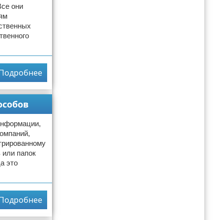
Все они
ям
бственных
твенного
Подробнее
особов
информации,
компаний,
трированному
 или папок
а это
Подробнее