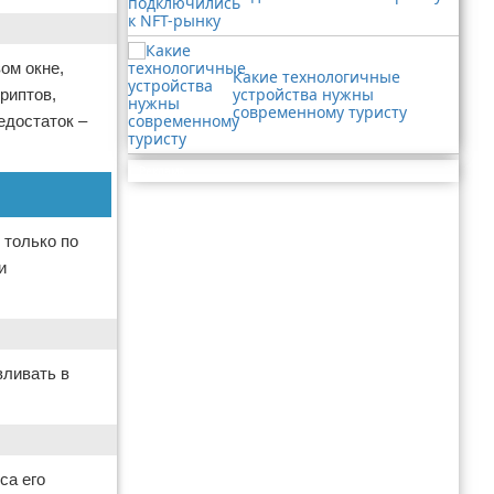
ом окне,
Какие технологичные
устройства нужны
риптов,
современному туристу
едостаток –
Реклама
 только по
и
вливать в
са его