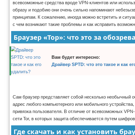
всевозможные средства вроде VPN-клиентов или использу
Отказ от ответственности
Программное обеспечение
образу и подобию они очень сильно напоминают небезызве
принципам. К сожалению, иногда можно встретить и ситуац
Для автомобиля
с чем возникают такие проблемы и как исправить возможн
Разное
Браузер «Тор»: что это за обозрев
Вам будет интересно:
Драйвер SPTD: что это такое и как е
Реклама
Реклама
Сам браузер представляет собой несколько необычный о
адрес любого компьютерного или мобильного устройства, 
привязка пользователя. В отличие от всевозможных VPN-
сети Tor, в которых защита обеспечивается путем шифро
Где скачать и как установить бра