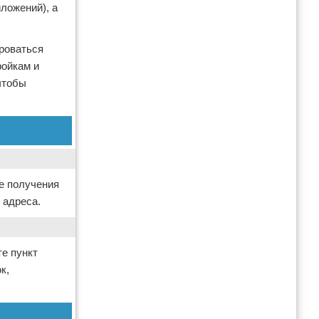
ложений), а
ироваться
ройкам и
чтобы
ке получения
 адреса.
те пункт
к,