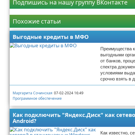
Подпишись на нашу группу ВКонтакте
Реклама
Похожие статьи
Выгодные кредиты в МФО
Преимущества к
выгодными орга
от банков, проц
спектра докумен
условиями выдач
срочно взять в
Маргарита Сочинская
07-02-2024 16:49
Программное обеспечение
Как подключить "Яндекс.Диск" как сетев
Android?
Как известно, 