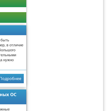
 быть
ер, в отличие
 большого
ательными
да нужно
Подробнее
ьных ОС
можные