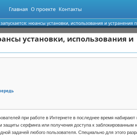
Главная
О проекте
Контакты
е запускается: нюансы установки, использования и устранения 
нюансы установки, использования и
очередь
зователей при работе в Интернете в последнее время набираю
м защиты серфинга или получения доступа к заблокированным 
едной задачей любого пользователя. Специально для этого раз