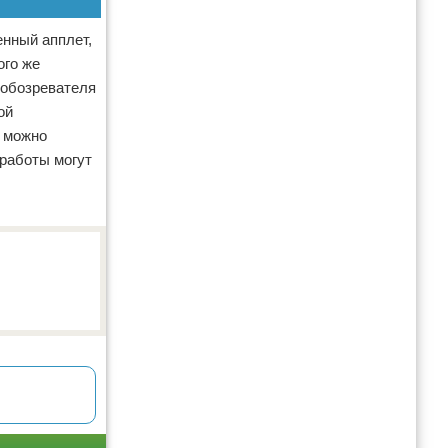
енный апплет,
ого же
 обозревателя
ой
х можно
 работы могут