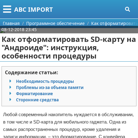
Меню
X
ABC IMPORT
Главная
Главная
Программное обеспечение
Как отформатировать
08-12-2018 23:45
Категории
Как отформатировать SD-карту на
"Андроиде": инструкция,
Поиск
Программирование
особенности процедуры
О проекте
Оборудование
Содержание статьи:
Контакты
Ноутбуки
Необходимость процедуры
Проблемы из-за объема памяти
Сотрудничество
Сотовые телефоны
Форматирование
Сторонние средства
Размещение рекламы
Электроника
Любой современный накопитель нуждается в обслуживании,
Для правообладателей
Современные устройства
в том числе и SD-карта для мобильного гаджета. Одна из
самых распространенных процедур, кроме удаления и
Условия предоставления информации
GPS
записи информации, – это форматирование. С конвейера