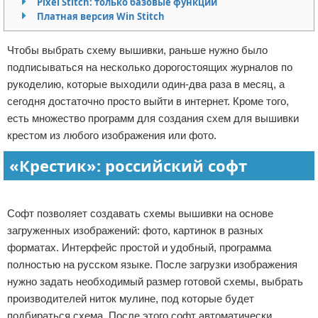
Pixel Stitch: только базовые функции
Платная версия Win Stitch
Отказ от ответственности
Программное обеспечение
Для автомобиля
Чтобы выбрать схему вышивки, раньше нужно было
подписываться на несколько дорогостоящих журналов по
Разное
рукоделию, которые выходили один-два раза в месяц, а
сегодня достаточно просто выйти в интернет. Кроме того,
есть множество программ для создания схем для вышивки
крестом из любого изображения или фото.
«Крестик»: российский софт
Реклама
Софт позволяет создавать схемы вышивки на основе
загруженных изображений: фото, картинок в разных
форматах. Интерфейс простой и удобный, программа
полностью на русском языке. После загрузки изображения
нужно задать необходимый размер готовой схемы, выбрать
производителей ниток мулине, под которые будет
подбираться схема. После этого софт автоматически