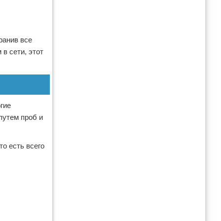
ранив все
в сети, этот
гие
путем проб и
о есть всего