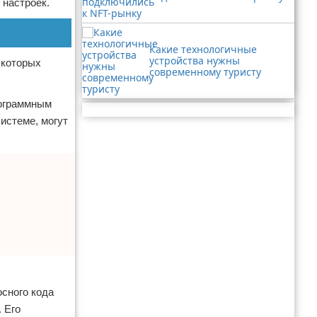
 настроек.
Какие технологичные
устройства нужны
 которых
современному туристу
рограммным
Реклама
истеме, могут
осного кода
 Его