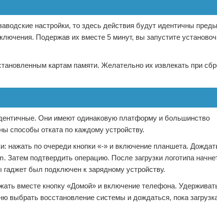
 заводские настройки, то здесь действия будут идентичны пред
включения. Подержав их вместе 5 минут, вы запустите установоч
становленным картам памяти. Желательно их извлекать при сбр
идентичные. Они имеют одинаковую платформу и большинство
ы способы отката по каждому устройству.
и: нажать по очереди кнопки «-» и включение планшета. Дождат
m. Затем подтвердить операцию. После загрузки логотипа начне
ы гаджет был подключен к зарядному устройству.
нажать вместе кнопку «Домой» и включение телефона. Удержива
еню выбрать восстановление системы и дождаться, пока загрузк