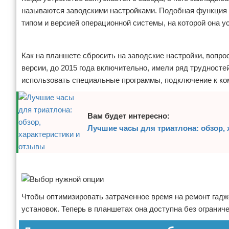
называются заводскими настройками. Подобная функция 
Отказ от ответственности
Программное обеспечение
типом и версией операционной системы, на которой она у
Для автомобиля
Реклама
Как на планшете сбросить на заводские настройки, вопр
Разное
версии, до 2015 года включительно, имели ряд трудност
использовать специальные программы, подключение к ко
Вам будет интересно:
Лучшие часы для триатлона: обзор, 
Реклама
Чтобы оптимизировать затраченное время на ремонт гад
установок. Теперь в планшетах она доступна без огранич