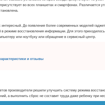
присутствует во всех планшетах и смартфонах. Различается ут
становлена.
ос интересный. До появления более современных моделей гадже
ей в режиме восстановления информации. Для этого приходилось
мпьютеру или ноутбуку или обращение в сервисный центр.
характеристики и отзывы
жетов производители решили улучшить систему режима восстан
ений, а выполнить сброс не составит труда даже ребенку при не