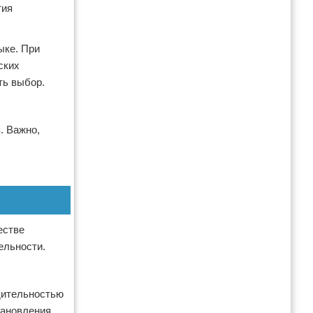
тия
ыке. При
ских
ть выбор.
. Важно,
естве
ельности.
одительностью
тановления.