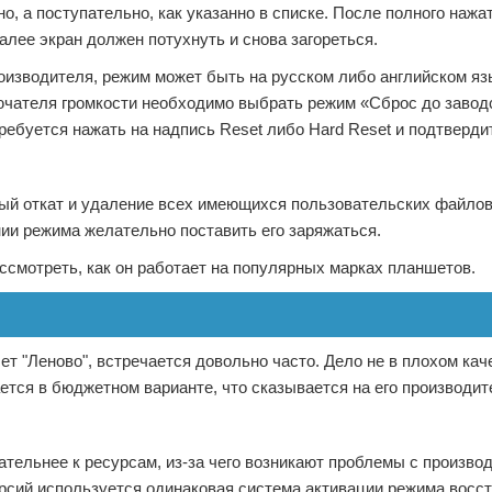
 а поступательно, как указанно в списке. После полного нажа
алее экран должен потухнуть и снова загореться.
роизводителя, режим может быть на русском либо английском яз
ючателя громкости необходимо выбрать режим «Сброс до завод
требуется нажать на надпись Reset либо Hard Reset и подтверди
ный откат и удаление всех имеющихся пользовательских файлов
ии режима желательно поставить его заряжаться.
ссмотреть, как он работает на популярных марках планшетов.
ет "Леново", встречается довольно часто. Дело не в плохом кач
ется в бюджетном варианте, что сказывается на его производит
ательнее к ресурсам, из-за чего возникают проблемы с произв
ерсий используется одинаковая система активации режима восс