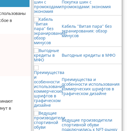
Покупка шин с
промокодами: экономия
использованы
сбое в
Кабель "Витая пара" без
экранирования: обзор
минусов
Выгодные кредиты в МФО
Преимущества и
особенности использования
коммерческих шрифтов в
графическом дизайне
чинают
инут в
Ведущие производители
спортивной обуви
подключились к NFT-рынку