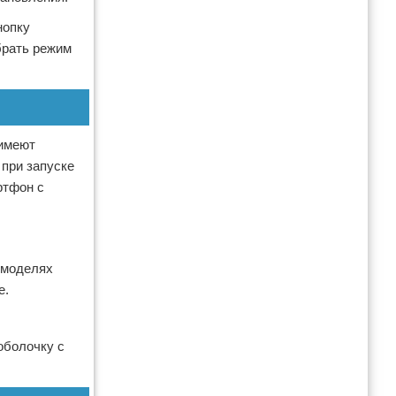
нопку
брать режим
 имеют
 при запуске
ртфон с
 моделях
е.
оболочку с