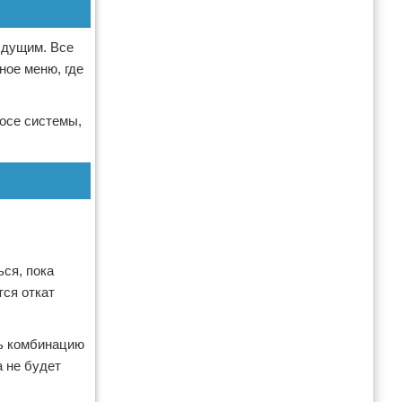
ыдущим. Все
ное меню, где
осе системы,
ься, пока
тся откат
ть комбинацию
а не будет