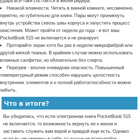
удара все-таки состоится в жизни ридера.
Никакой влажности. Читать в ванной комнате, несомненно,
приятно, но губительно для книги. Пары могут проникнуть
внутрь устройства сквозь швы корпуса и запустить процесс
окисления. Может пройти от недели до года - и вот ваш
PocketBook 515 не включается и не реагирует.
Протирайте экран хотя бы раз в неделю микрофиброй или
другой мягкой тканью. В крайнем случае можно использовать
влажные салфетки, но обязательно без спирта.
Перегрев - вполне очевидная опасность. Повышенный
температурный режим способен нарушить целостность
внутренних элементов и о полной работоспособности можно
забыть.
Что в итоге?
Вы убедились, что если электронная книга PocketBook 515
не включается, то возможность вернуть ее к жизни и
заставить служить вам верой и правдой еще есть. Однако
если вы не уверены в себе, то лучше не вскрывайте