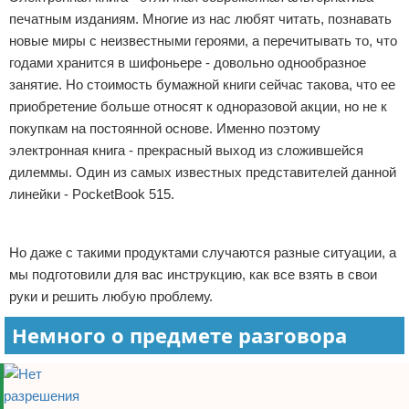
печатным изданиям. Многие из нас любят читать, познавать
Отказ от ответственности
Программное обеспечение
новые миры с неизвестными героями, а перечитывать то, что
годами хранится в шифоньере - довольно однообразное
Для автомобиля
занятие. Но стоимость бумажной книги сейчас такова, что ее
Разное
приобретение больше относят к одноразовой акции, но не к
покупкам на постоянной основе. Именно поэтому
электронная книга - прекрасный выход из сложившейся
дилеммы. Один из самых известных представителей данной
линейки - PocketBook 515.
Реклама
Но даже с такими продуктами случаются разные ситуации, а
мы подготовили для вас инструкцию, как все взять в свои
руки и решить любую проблему.
Немного о предмете разговора