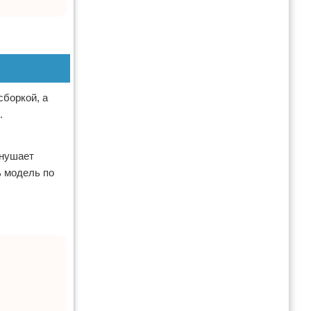
сборкой, а
.
внушает
ь модель по