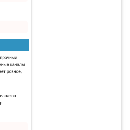
 прочный
онные каналы
ает ровное,
диапазон
р.