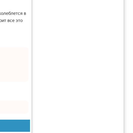
колеблется в
оит все это