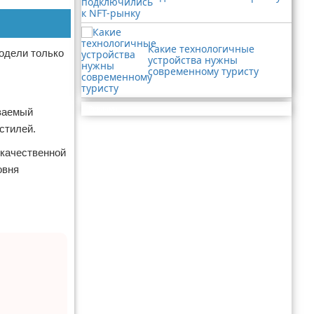
Какие технологичные
модели только
устройства нужны
современному туристу
Реклама
иваемый
стилей.
 качественной
овня