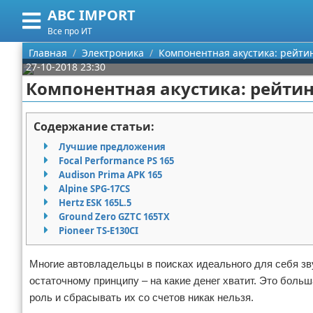
ABC IMPORT
Меню
X
Все про ИТ
Главная
Главная
Электроника
Компонентная акустика: рейти
27-10-2018 23:30
Категории
Компонентная акустика: рейти
Поиск
Программирование
Содержание статьи:
О проекте
Оборудование
Лучшие предложения
Focal Performance PS 165
Контакты
Ноутбуки
Audison Prima APK 165
Alpine SPG-17CS
Hertz ESK 165L.5
Сотрудничество
Сотовые телефоны
Ground Zero GZTC 165TX
Pioneer TS-E130CI
Размещение рекламы
Электроника
Многие автовладельцы в поисках идеального для себя зв
Для правообладателей
Современные устройства
остаточному принципу – на какие денег хватит. Это боль
роль и сбрасывать их со счетов никак нельзя.
Условия предоставления информации
GPS