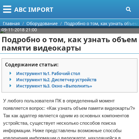
Меню
X
ABC IMPORT
Главная
Главная
Оборудование
Подробно о том, как узнать объе
09-11-2018 21:00
Категории
Подробно о том, как узнать объем
памяти видеокарты
Поиск
Программирование
О проекте
Оборудование
Содержание статьи:
Инструмент №1. Рабочий стол
Контакты
Ноутбуки
Инструмент №2. Диспетчер устройств
Инструмент №3. Окно «Выполнить»
Сотрудничество
Сотовые телефоны
У любого пользователя ПК в определенный момент
Размещение рекламы
Электроника
появляется вопрос: «Как узнать объем памяти видеокарты?»
Так как адаптер является одним из основных компонентов
Для правообладателей
Современные устройства
устройства, существует несколько способов поиска
информации. Ниже представлены возможные способы
Условия предоставления информации
GPS
извлечения информации о видеокарте, находящейся в