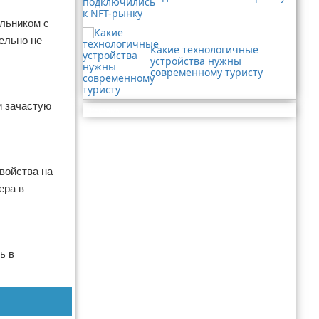
льником с
ельно не
Какие технологичные
устройства нужны
современному туристу
и зачастую
Реклама
войства на
ера в
ь в