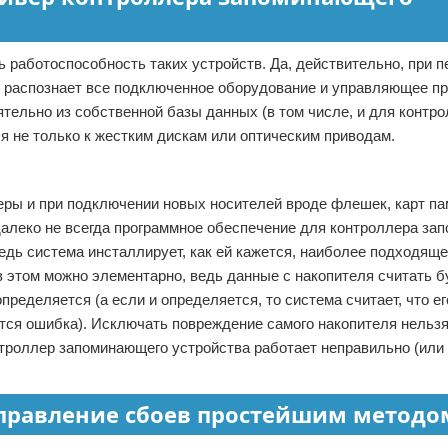
 работоспособность таких устройств. Да, действительно, при п
 распознает все подключенное оборудование и управляющее п
тельно из собственной базы данных (в том числе, и для контр
я не только к жестким дискам или оптическим приводам.
ры и при подключении новых носителей вроде флешек, карт па
о далеко не всегда программное обеспечение для контроллера з
едь система инсталлирует, как ей кажется, наиболее подходяще
в этом можно элементарно, ведь данные с накопителя считать б
ределяется (а если и определяется, то система считает, что е
ся ошибка). Исключать повреждение самого накопителя нельзя,
онтроллер запоминающего устройства работает неправильно (или
правление сбоев простейшим методо