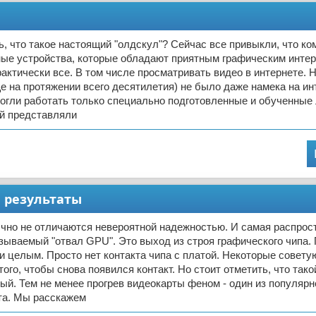
ь, что такое настоящий "олдскул"? Сейчас все привыкли, что ко
ные устройства, которые обладают приятным графическим инте
актически все. В том числе просматривать видео в интернете. Н
ще на протяжении всего десятилетия) не было даже намека на инт
огли работать только специально подготовленные и обученные 
ой представляли
 результаты
чно не отличаются невероятной надежностью. И самая распрос
азываемый "отвал GPU". Это выход из строя графического чипа. 
и целым. Просто нет контакта чипа с платой. Некоторые совету
того, чтобы снова появился контакт. Но стоит отметить, что тако
ый. Тем не менее прогрев видеокарты феном - один из популяр
та. Мы расскажем