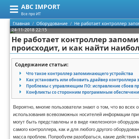
ABC IMPORT
Меню
X
Все про ИТ
Главная
Главная
Оборудование
Не работает контроллер запо
24-11-2018 22:15
Категории
Не работает контроллер запоми
происходит, и как найти наибо
Поиск
Программирование
О проекте
Оборудование
Содержание статьи:
Что такое контроллер запоминающего устройства
Контакты
Ноутбуки
Как установить или обновить драйвер контроллера
Проблемы с управляющим ПО: исправление сбоев 
Сотрудничество
Сотовые телефоны
Конфликты со сторонним программным обеспечен
Размещение рекламы
Электроника
Вероятно, многие пользователи знают о том, что во все
использования всевозможных носителей информации при
Для правообладателей
Современные устройства
могут быть представлены и в виде «железного» оборудов
самого контроллера, как и для любого другого оборудова
Условия предоставления информации
GPS
масса проблем. Попробуем разобраться, какие действия 