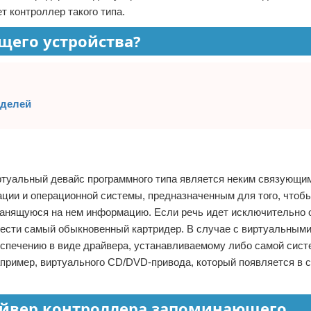
т контроллер такого типа.
щего устройства?
оделей
иртуальный девайс программного типа является неким связующи
ии и операционной системы, предназначенным для того, чтоб
хранящуюся на нем информацию. Если речь идет исключительно о
ивести самый обыкновенный картридер. В случае с виртуальным
спечению в виде драйвера, устанавливаемому либо самой сист
пример, виртуального CD/DVD-привода, который появляется в 
айвер контроллера запоминающего