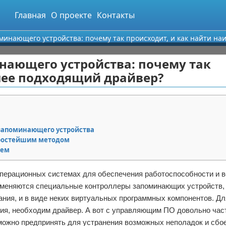
Главная
О проекте
Контакты
минающего устройства: почему так происходит, и как найти н
нающего устройства: почему так
лее подходящий драйвер?
 запоминающего устройства
простейшим методом
ием
х операционных системах для обеспечения работоспособности и 
меняются специальные контроллеры запоминающих устройств,
ания, и в виде неких виртуальных программных компонентов. Д
ния, необходим драйвер. А вот с управляющим ПО довольно час
можно предпринять для устранения возможных неполадок и сбое