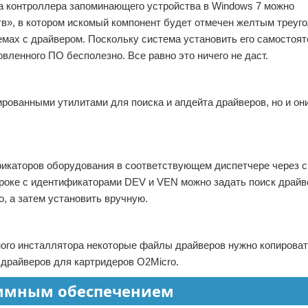
а контроллера запоминающего устройства в Windows 7 можно
», в котором искомый компонент будет отмечен желтым треуго
емах с драйвером. Поскольку система установить его самостоят
вленного ПО бесполезно. Все равно это ничего не даст.
ированными утилитами для поиска и апдейта драйверов, но и он
каторов оборудования в соответствующем диспетчере через с
троке с идентификаторами DEV и VEN можно задать поиск драйв
о, а затем установить вручную.
ного инсталлятора некоторые файлы драйверов нужно копироват
 драйверов для картридеров O2Micro.
аммным обеспечением