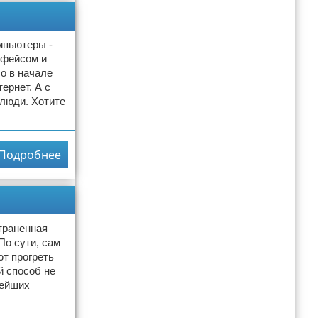
мпьютеры -
рфейсом и
о в начале
ернет. А с
люди. Хотите
Подробнее
траненная
По сути, сам
ют прогреть
й способ не
нейших