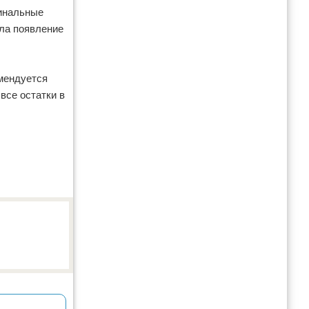
гинальные
ла появление
мендуется
все остатки в