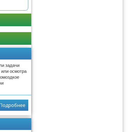
ли задачи
 или осмотра
ромоздкое
чи
Подробнее