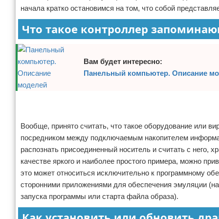
начала кратко остановимся на том, что собой представляе
Отказ от ответственности
Программное обеспечение
Что такое контроллер запоминаю
Для автомобиля
Разное
Вам будет интересно:
Панельный компьютер. Описание м
Реклама
Реклама
Вообще, принято считать, что такое оборудование или в
посредником между подключаемым накопителем информац
распознать присоединенный носитель и считать с него, 
качестве яркого и наиболее простого примера, можно пр
это может относиться исключительно к программному обе
сторонними приложениями для обеспечения эмуляции (на
запуска программы или старта файла образа).
Как установить или обновить др