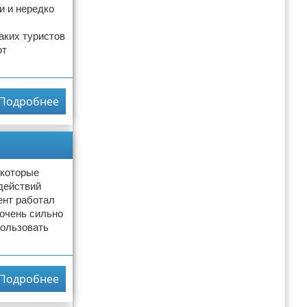
и и нередко
аких туристов
ют
Подробнее
екоторые
действий
ент работал
 очень сильно
пользовать
Подробнее