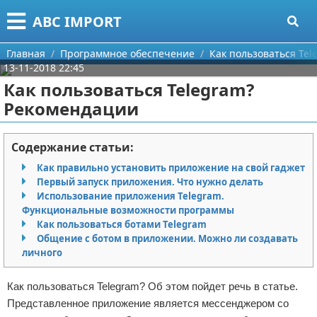
Меню
X
ABC IMPORT
Главная
Главная
Программное обеспечение
Как пользоваться Te
13-11-2018 22:45
Категории
Как пользоваться Telegram?
Рекомендации
Поиск
Программирование
О проекте
Оборудование
Содержание статьи:
Как правильно установить приложение на свой гаджет
Контакты
Ноутбуки
Первый запуск приложения. Что нужно делать
Использование приложения Telegram.
Сотрудничество
Сотовые телефоны
Функциональные возможности программы
Как пользоваться ботами Telegram
Размещение рекламы
Электроника
Общение с ботом в приложении. Можно ли создавать
личного
Для правообладателей
Современные устройства
Как пользоваться Telegram? Об этом пойдет речь в статье.
Условия предоставления информации
GPS
Представленное приложение является мессенджером со