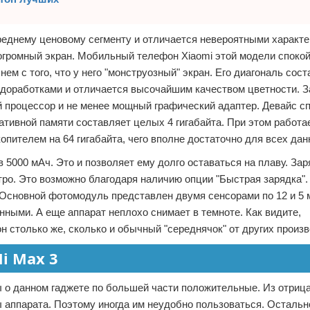
среднему ценовому сегменту и отличается невероятными характ
огромный экран. Мобильный телефон Xiaomi этой модели спокой
чнем с того, что у него "монструозный" экран. Его диагональ сос
 доработками и отличается высочайшим качеством цветности. З
процессор и не менее мощный графический адаптер. Девайс сп
тивной памяти составляет целых 4 гигабайта. При этом работае
пителем на 64 гигабайта, чего вполне достаточно для всех дан
 5000 мАч. Это и позволяет ему долго оставаться на плаву. Зар
ро. Это возможно благодаря наличию опции "Быстрая зарядка".
 Основной фотомодуль представлен двумя сенсорами по 12 и 5 
ными. А еще аппарат неплохо снимает в темноте. Как видите,
н столько же, сколько и обычный "середнячок" от других произ
i Max 3
ы о данном гаджете по большей части положительные. Из отриц
ы аппарата. Поэтому иногда им неудобно пользоваться. Остальн