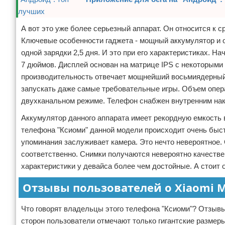
А вот это уже более серьезный аппарат. Он относится к 
Ключевые особенности гаджета - мощный аккумулятор и 
одной зарядки 2,5 дня. И это при его характеристиках. На
7 дюймов. Дисплей основан на матрице IPS с некоторыми
производительность отвечает мощнейший восьмиядерный 
запускать даже самые требовательные игры. Объем опера
двухканальном режиме. Телефон снабжен внутренним нако
Аккумулятор данного аппарата имеет рекордную емкость в
телефона "Ксиоми" данной модели происходит очень быст
упоминания заслуживает камера. Это нечто невероятное.
соответственно. Снимки получаются невероятно качествен
характеристики у девайса более чем достойные. А стоит о
Отзывы пользователей о Xiaomi M
Что говорят владельцы этого телефона "Ксиоми"? Отзыв
сторон пользователи отмечают только гигантские размер