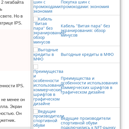
Покупка шин с
2 гигабайта
промокодами: экономия
сь
свете. Но в
атрице IPS.
Кабель "Витая пара" без
экранирования: обзор
минусов
Выгодные кредиты в МФО
Преимущества и
особенности использования
енности IPS.
коммерческих шрифтов в
графическом дизайне
 не менее он
алла. Экран
ностью. Он
Ведущие производители
джетник.
спортивной обуви
подключились к NFT-рынку