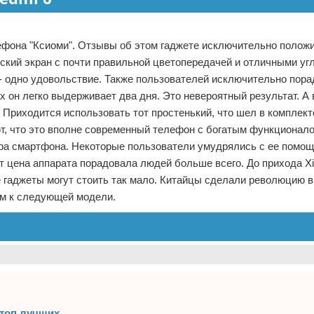
елефона "Ксиоми". Отзывы об этом гаджете исключительно полож
ский экран с почти правильной цветопередачей и отличными уг
 - одно удовольствие. Также пользователей исключительно пор
 он легко выдерживает два дня. Это невероятный результат. А 
Приходится использовать тот простенький, что шел в комплект
т, что это вполне современный телефон с богатым функционал
ра смартфона. Некоторые пользователи умудрялись с ее помо
т цена аппарата порадовала людей больше всего. До прихода Xi
ые гаджеты могут стоить так мало. Китайцы сделали революцию в
ем к следующей модели.
 топ лучших