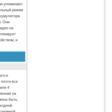
ни упоминают
иальный режим
ккумулятора
. Они
видео на
блокирует
ойством, и
ается
 почти все
или 4
ненная на
жено быть.
сходной
втономной