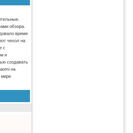
ительные.
лами обзора.
адовало время
вот чехол на
е с
ом и
щью создавать
aomi на
 мире