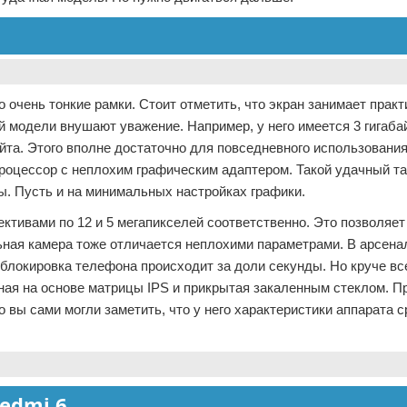
 очень тонкие рамки. Стоит отметить, что экран занимает прак
й модели внушают уважение. Например, у него имеется 3 гигаба
айта. Этого вполне достаточно для повседневного использования
роцессор с неплохим графическим адаптером. Такой удачный т
. Пусть и на минимальных настройках графики.
ктивами по 12 и 5 мегапикселей соответственно. Это позволяет
ная камера тоже отличается неплохими параметрами. В арсена
блокировка телефона происходит за доли секунды. Но круче все
нная на основе матрицы IPS и прикрытая закаленным стеклом. П
 вы сами могли заметить, что у него характеристики аппарата с
edmi 6