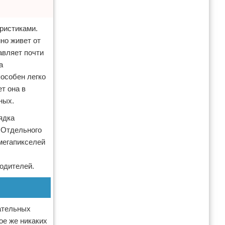
еристиками.
но живет от
тавляет почти
а
особен легко
т она в
ных.
ядка
 Отдельного
мегапикселей
водителей.
ательных
ое же никаких