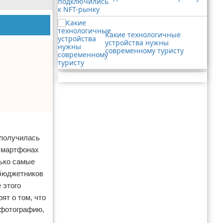
Какие технологичные
устройства нужны
современному туристу
Реклама
 получилась
 смартфонах
лько самые
 бюджетников
 этого
ят о том, что
 фотографию,