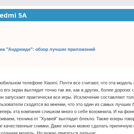
edmi 5A
 на "Андроиде": обзор лучших приложений
мобильном телефоне Xiaomi. Почти все считают, что эта модель
 его экран выглядит точно так же, как в других, более дорогих
 он запускает практически все игры. Исключение составляют то
ользователи сходятся во мнении, что это один из самых лучших
теперь эта компания слишком много о себе возомнила. И на фоне
иваем, техника от "Хуавей" выглядит блекло. Также юзеры говор
не качественные снимки. Даже ночью можно сделать приличную
ь удачная модель. Но нужно двигаться дальше.