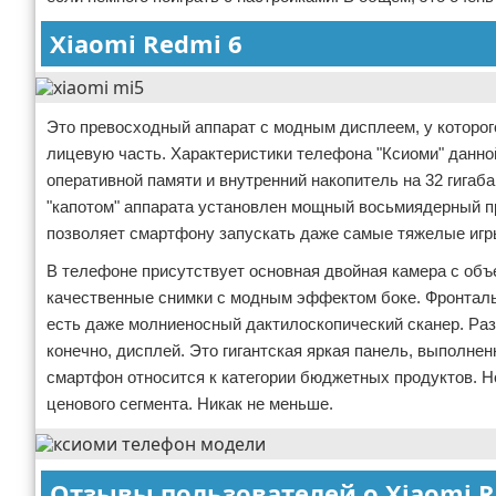
Xiaomi Redmi 6
Это превосходный аппарат с модным дисплеем, у которого
лицевую часть. Характеристики телефона "Ксиоми" данно
оперативной памяти и внутренний накопитель на 32 гигаб
"капотом" аппарата установлен мощный восьмиядерный п
позволяет смартфону запускать даже самые тяжелые игры
В телефоне присутствует основная двойная камера с объе
качественные снимки с модным эффектом боке. Фронталь
есть даже молниеносный дактилоскопический сканер. Раз
конечно, дисплей. Это гигантская яркая панель, выполне
смартфон относится к категории бюджетных продуктов. Но
ценового сегмента. Никак не меньше.
Отзывы пользователей о Xiaomi R