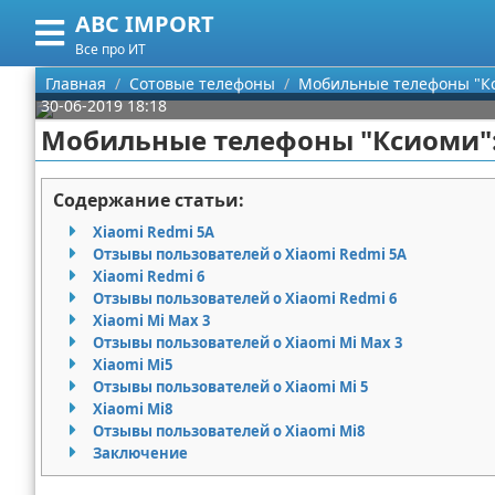
ABC IMPORT
Меню
X
Все про ИТ
Главная
Главная
Сотовые телефоны
Мобильные телефоны "Кс
30-06-2019 18:18
Категории
Мобильные телефоны "Ксиоми":
Поиск
Программирование
Содержание статьи:
О проекте
Оборудование
Xiaomi Redmi 5A
Отзывы пользователей о Xiaomi Redmi 5A
Контакты
Ноутбуки
Xiaomi Redmi 6
Отзывы пользователей о Xiaomi Redmi 6
Xiaomi Mi Max 3
Сотрудничество
Сотовые телефоны
Отзывы пользователей о Xiaomi Mi Max 3
Xiaomi Mi5
Размещение рекламы
Электроника
Отзывы пользователей о Xiaomi Mi 5
Xiaomi Mi8
Для правообладателей
Современные устройства
Отзывы пользователей о Xiaomi Mi8
Заключение
Условия предоставления информации
GPS