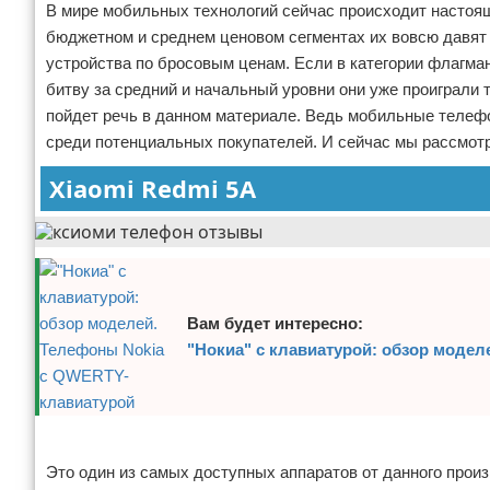
В мире мобильных технологий сейчас происходит настоящ
Отказ от ответственности
Программное обеспечение
бюджетном и среднем ценовом сегментах их вовсю давят
устройства по бросовым ценам. Если в категории флагман
Для автомобиля
битву за средний и начальный уровни они уже проиграли т
пойдет речь в данном материале. Ведь мобильные телефо
Разное
среди потенциальных покупателей. И сейчас мы рассмот
Xiaomi Redmi 5A
Вам будет интересно:
"Нокиа" с клавиатурой: обзор моде
Реклама
Это один из самых доступных аппаратов от данного прои