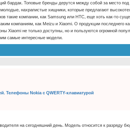
ий бардак. Топовые бренды дерутся между собой за место под 
 молодые, нахрапистые хищники, которые предлагают высокоте
ов такие компании, как Samsung или HTC, еще хоть как-то суще
аким компаниям, как Meizu и Xiaomi. О продукции последнего ка
ны Xiaomi не только доступны, но и пользуются огромной попу
рим самые интересные модели.
лей. Телефоны Nokia с QWERTY-клавиатурой
зводителя на сегодняшний день. Модель относится к разряду б