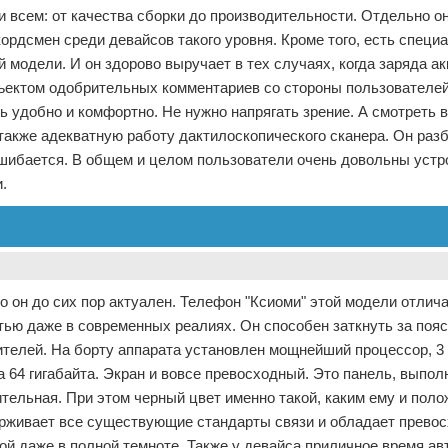
 всем: от качества сборки до производительности. Отдельно о
ордсмен среди девайсов такого уровня. Кроме того, есть спец
 модели. И он здорово выручает в тех случаях, когда заряда а
бъектом одобрительных комментариев со стороны пользователей
ь удобно и комфортно. Не нужно напрягать зрение. А смотреть 
также адекватную работу дактилоскопического сканера. Он раз
е ошибается. В общем и целом пользователи очень довольны устр
.
о он до сих пор актуален. Телефон "Ксиоми" этой модели отлич
ью даже в современных реалиях. Он способен заткнуть за пояс
ителей. На борту аппарата установлен мощнейший процессор, 3 
а 64 гигабайта. Экран и вовсе превосходный. Это панель, выпол
ельная. При этом черный цвет именно такой, каким ему и поло
держивает все существующие стандарты связи и обладает прево
ой даже в полной темноте. Также у девайса приличное время а