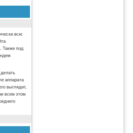
тически всю
йта
. Также под
андем
 делать
ле аппарата
го выглядит,
ри всем этом
реднего