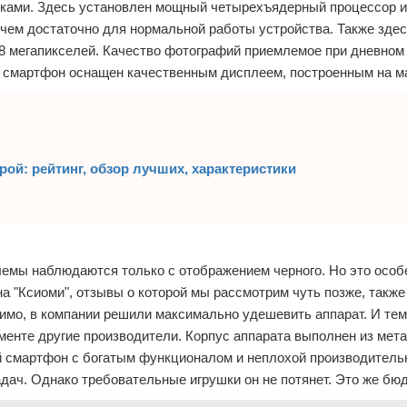
иками. Здесь установлен мощный четырехъядерный процессор и 
 чем достаточно для нормальной работы устройства. Также зде
8 мегапикселей. Качество фотографий приемлемое при дневном 
м смартфон оснащен качественным дисплеем, построенным на м
ой: рейтинг, обзор лучших, характеристики
емы наблюдаются только с отображением черного. Но это особ
а "Ксиоми", отзывы о которой мы рассмотрим чуть позже, также
димо, в компании решили максимально удешевить аппарат. И тем
менте другие производители. Корпус аппарата выполнен из мет
 смартфон с богатым функционалом и неплохой производитель
дач. Однако требовательные игрушки он не потянет. Это же бю