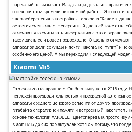
нареканий не вызывает. Владельцы довольны практически
о невероятном времени автономной работы. Это почти рек
энергосбережения в настройках телефона "Ксиоми" данной
остается очень мало. Невероятный дисплей тоже стал о
отмечают, что считывать информацию с этого экрана очен
таком дисплее и вовсе превосходно. Отдельно отмечают 
аппарат за доли секунды и почти никогда не "тупит" и н
особенно его ценой. А мы переходим к следующей модели
Xiaomi Mi5
Это флагман из прошлого. Он был выпущен в 2016 году. Н
неплохой производительностью и прекрасной автономност
аппараты среднего ценового сегмента от других производ
гигабайта оперативной памяти и встроенный накопитель н
основе технологии AMOLED. Цветопередача просто изумит
Xiaomi Mi5 до сих пор актуален хотя бы потому, что под
основной камерой, которая отлично справляется со съемк