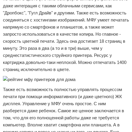
даже интеграция с такими облачными сервисами, как
"Дропбокс", "Гугл Драйв" и другими. Также есть возможность
соединяться с хостингами изображений. МФУ умеет печатать
напрямую со смартфонов и планшетов, а также может
запросто использоваться в качестве копира. Но главное -
скорость цветной печати. Здесь она достигает 18 страниц в
минуту. Это раза в два (а то и в три) выше, чем у
среднестатистического струйного принтера. Ресурс у
картриджа довольно-таки неплохой. Можно отпечатать 1400
страниц исключительно в цвете.
Также есть возможность полностью управлять процессом
печати при помощи информативного (и даже цветного) ЖК
дисплея. Управление у МФУ очень простое. С ним
разберется даже ребенок. Самое же ценное заключается в
том, что для его полноценной работы даже не требуется
компьютер. Вполне хватит смартфона или планшета. А в
режиме копира и вовсе не нужно ни того, ни другого. Еще