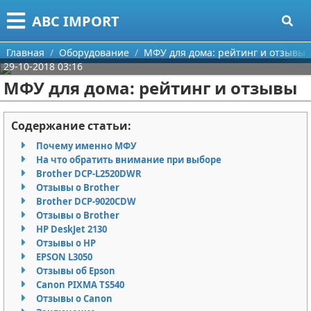
Меню
X
ABC IMPORT
Главная
Главная
Оборудование
МФУ для дома: рейтинг и отзывы
29-10-2018 03:16
Категории
МФУ для дома: рейтинг и отзывы
Поиск
Программирование
Содержание статьи:
О проекте
Оборудование
Почему именно МФУ
На что обратить внимание при выборе
Контакты
Ноутбуки
Brother DCP-L2520DWR
Отзывы о Brother
Brother DCP-9020CDW
Сотрудничество
Сотовые телефоны
Отзывы о Brother
HP DeskJet 2130
Размещение рекламы
Электроника
Отзывы о HP
EPSON L3050
Для правообладателей
Современные устройства
Отзывы об Epson
Canon PIXMA TS540
Условия предоставления информации
GPS
Отзывы о Canon