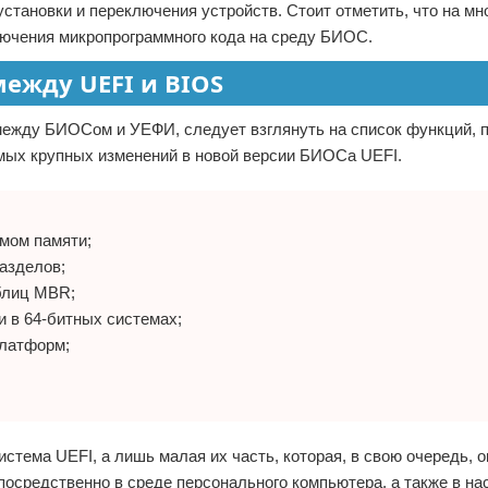
тановки и переключения устройств. Стоит отметить, что на мн
лючения микропрограммного кода на среду БИОС.
ежду UEFI и BIOS
 между БИОСом и УЕФИ, следует взглянуть на список функций, 
амых крупных изменений в новой версии БИОСа UEFI.
мом памяти;
азделов;
аблиц MBR;
и в 64-битных системах;
платформ;
истема UEFI, а лишь малая их часть, которая, в свою очередь, 
посредственно в среде персонального компьютера, а также в на