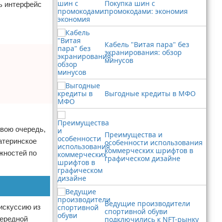
Покупка шин с
ть интерфейс
промокодами: экономия
Кабель "Витая пара" без
экранирования: обзор
минусов
Выгодные кредиты в МФО
свою очередь,
Преимущества и
атеринское
особенности использования
коммерческих шрифтов в
жностей по
графическом дизайне
Ведущие производители
искуссию из
спортивной обуви
чередной
подключились к NFT-рынку