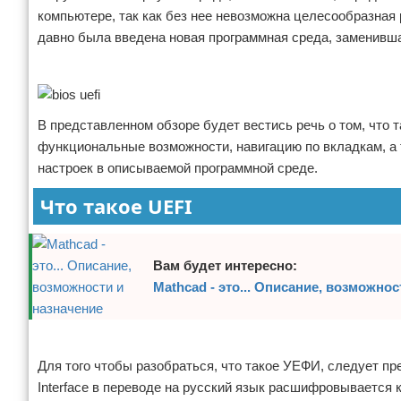
компьютере, так как без нее невозможна целесообразная 
Отказ от ответственности
Программное обеспечение
давно была введена новая программная среда, заменивш
Для автомобиля
Реклама
Разное
В представленном обзоре будет вестись речь о том, что 
функциональные возможности, навигацию по вкладкам, а 
настроек в описываемой программной среде.
Что такое UEFI
Вам будет интересно:
Mathcad - это... Описание, возможнос
Реклама
Для того чтобы разобраться, что такое УЕФИ, следует пре
Interface в переводе на русский язык расшифровывается