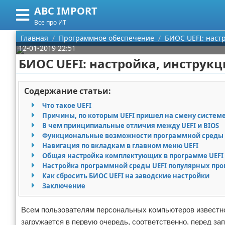
ABC IMPORT
Меню
X
Все про ИТ
Главная
Главная
Программное обеспечение
БИОС UEFI: наст
12-01-2019 22:51
Категории
БИОС UEFI: настройка, инструкц
Поиск
Программирование
Содержание статьи:
О проекте
Оборудование
Что такое UEFI
Причины, по которым UEFI пришел на смену системе
Контакты
Ноутбуки
В чем принципиальные отличия между UEFI и BIOS
Функциональные возможности программной среды 
Навигация по вкладкам в главном меню UEFI
Сотрудничество
Сотовые телефоны
Общая настройка комплектующих в программе UEFI
Настройка программной среды UEFI популярных пр
Размещение рекламы
Электроника
Как сбросить БИОС UEFI на заводские настройки
Заключение
Для правообладателей
Современные устройства
Всем пользователям персональных компьютеров известно
Условия предоставления информации
GPS
загружается в первую очередь, соответственно, перед з