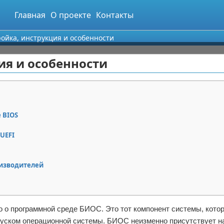
Главная
О проекте
Контакты
ройка, инструкция и особенности
ия и особенности
 BIOS
UEFI
оизводителей
 о программной среде БИОС. Это тот компонент системы, кото
апуском операционной системы. БИОС неизменно присутствует н