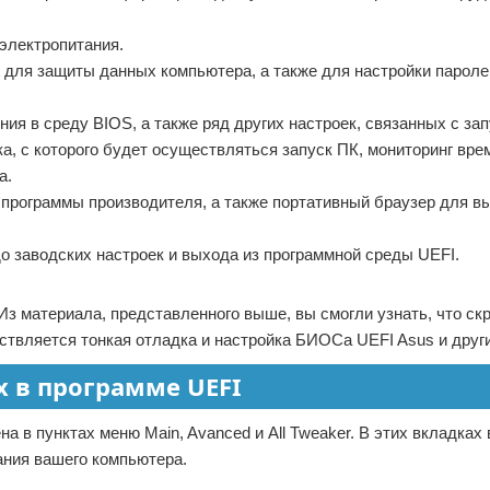
электропитания.
ot для защиты данных компьютера, а также для настройки пароле
ния в среду BIOS, а также ряд других настроек, связанных с за
а, с которого будет осуществляться запуск ПК, мониторинг врем
а.
е программы производителя, а также портативный браузер для в
до заводских настроек и выхода из программной среды UEFI.
Из материала, представленного выше, вы смогли узнать, что ск
ествляется тонкая отладка и настройка БИОСа UEFI Asus и друг
 в программе UEFI
 в пунктах меню Main, Avanced и All Tweaker. В этих вкладках
ания вашего компьютера.