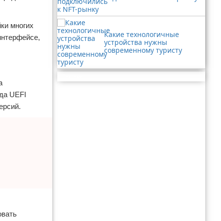
ки многих
Какие технологичные
интерфейсе,
устройства нужны
современному туристу
Реклама
а
да UEFI
ерсий.
овать