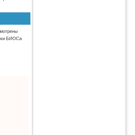
смотрены
ойки БИОСа