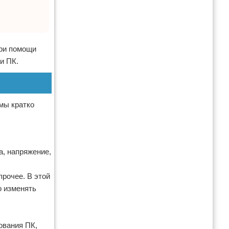
При помощи
и ПК.
мы кратко
а, напряжение,
прочее. В этой
о изменять
ования ПК,