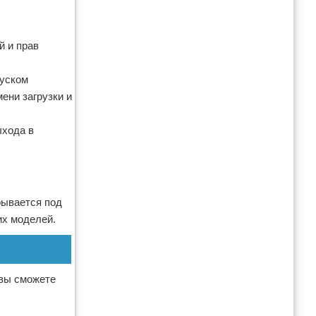
й и прав
пуском
ени загрузки и
ыхода в
рывается под
их моделей.
 вы сможете