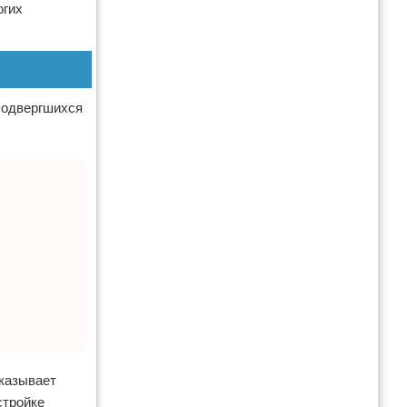
огих
подвергшихся
оказывает
стройке