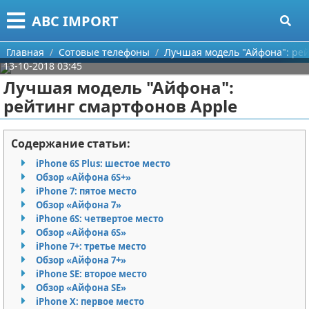
Меню
X
ABC IMPORT
Главная
Главная
Сотовые телефоны
Лучшая модель "Айфона": рей
13-10-2018 03:45
Категории
Лучшая модель "Айфона":
рейтинг смартфонов Apple
Поиск
Программирование
О проекте
Оборудование
Содержание статьи:
iPhone 6S Plus: шестое место
Контакты
Ноутбуки
Обзор «Айфона 6S+»
iPhone 7: пятое место
Сотрудничество
Сотовые телефоны
Обзор «Айфона 7»
iPhone 6S: четвертое место
Размещение рекламы
Электроника
Обзор «Айфона 6S»
iPhone 7+: третье место
Обзор «Айфона 7+»
Для правообладателей
Современные устройства
iPhone SE: второе место
Обзор «Айфона SE»
Условия предоставления информации
GPS
iPhone X: первое место