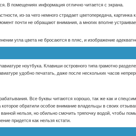
тся. В помещениях информация отлично читается с экрана.
ности, из-за чего немного страдает цветопередача, картинка 
 момент почти не обращают внимания, а многих вполне устраива
нении угла цвета не бросаются в пляс, и изображение адекватно
авиатуре ноутбука. Клавиши островного типа грамотно раздел
лавиатуре удобно печатать, даже после нескольких часов непре
рабатывания. Все буквы читаются хорошо, так же как и спецси
 которое обратили особое внимание владельцы в своих отзывах
 ванной нельзя, но обильно смочить тряпочку водой, чтобы пом
ние придется как нельзя кстати.