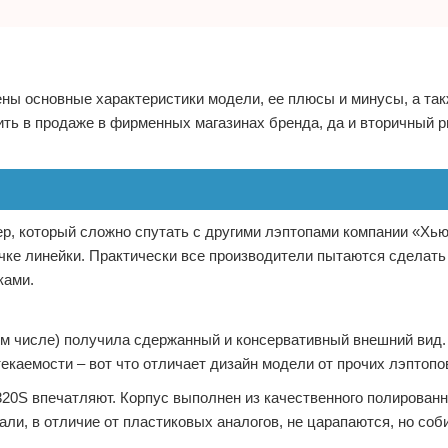
ны основные характеристики модели, ее плюсы и минусы, а та
ить в продаже в фирменных магазинах бренда, да и вторичный 
р, который сложно спутать с другими лэптопами компании «Хью
очке линейки. Практически все производители пытаются сделать
ками.
 том числе) получила сдержанный и консервативный внешний вид
каемости – вот что отличает дизайн модели от прочих лэптопо
20S впечатляют. Корпус выполнен из качественного полированн
али, в отличие от пластиковых аналогов, не царапаются, но со