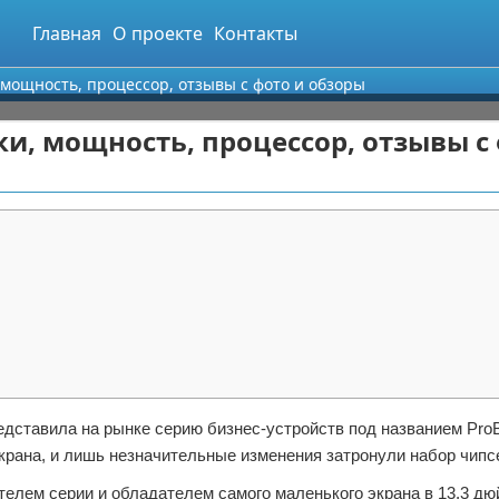
Главная
О проекте
Контакты
 мощность, процессор, отзывы с фото и обзоры
ки, мощность, процессор, отзывы с
дставила на рынке серию бизнес-устройств под названием ProB
крана, и лишь незначительные изменения затронули набор чипс
лем серии и обладателем самого маленького экрана в 13,3 дю