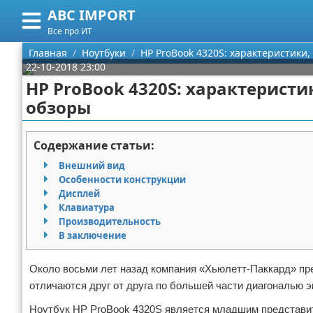
ABC IMPORT
Меню
X
Все про ИТ
Главная
Главная
Ноутбуки
HP ProBook 4320S: характеристики,
22-10-2018 23:00
Категории
HP ProBook 4320S: характеристи
обзоры
Поиск
Программирование
О проекте
Оборудование
Содержание статьи:
Внешний вид
Контакты
Ноутбуки
Особенности конструкции
Дисплей
Сотрудничество
Сотовые телефоны
Клавиатура
Производительность
Размещение рекламы
Электроника
В заключение
Для правообладателей
Современные устройства
Около восьми лет назад компания «Хьюлетт-Паккард» пре
отличаются друг от друга по большей части диагональю э
Условия предоставления информации
GPS
Ноутбук HP ProBook 4320S является младшим представите