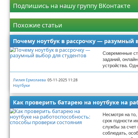
Подпишись на нашу группу ВКонтакте
Реклама
Похожие статьи
Почему ноутбук в рассрочку — разумный 
Современные ст
заданий, онлайн
устройства. Одн
Лилия Ермолаева
05-11-2025 11:28
Ноутбуки
Как проверить батарею на ноутбуке на ра
Несмотря на то
срок годности и
службы за счет
соблюдать, особ