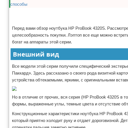
Реклама
Реклама
Перед вами обзор ноутбука HP ProBook 4320S. Рассмотре
целесообразность покупки. Лэптоп все еще можно встрет
богат на аппараты этой серии.
Внешний вид
Все модели этой серии получили специфический экстерье
Паккард». Здесь рассказано о своего рода визитной карт
устройства обтекаемыми, яркими, с оригинальными встав
Но в отличие от прочих, вся серия (HP ProBook 4320S в
формы, выраженные углы, темные цвета и отсутствие обте
Конструкционные характеристики ноутбука HP ProBook 43
который приятно холодит руку и отдает дороговизной. Дет
отпечатки пальцев заметно активнее.