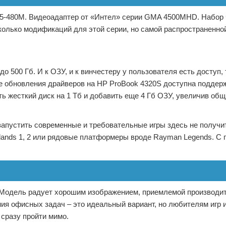
 i5-480M. Видеоадаптер от «Интел» серии GMA 4500MHD. Набор
колько модификаций для этой серии, но самой распространенно
 500 Гб. И к ОЗУ, и к винчестеру у пользователя есть доступ, т
е обновления драйверов на HP ProBook 4320S доступна поддер
ь жесткий диск на 1 Тб и добавить еще 4 Гб ОЗУ, увеличив общ
 запустить современные и требовательные игры здесь не получ
rlands 1, 2 или рядовые платформеры вроде Rayman Legends. С
 Модель радует хорошим изображением, приемлемой производи
ия офисных задач – это идеальный вариант, но любителям игр и
 сразу пройти мимо.