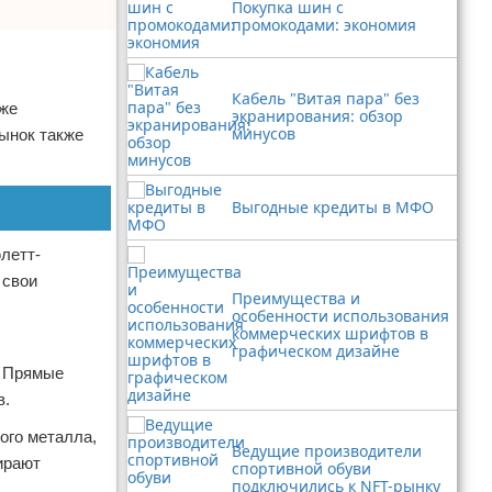
Покупка шин с
промокодами: экономия
Кабель "Витая пара" без
кже
экранирования: обзор
минусов
рынок также
Выгодные кредиты в МФО
летт-
 свои
Преимущества и
особенности использования
коммерческих шрифтов в
графическом дизайне
. Прямые
в.
ого металла,
Ведущие производители
бирают
спортивной обуви
подключились к NFT-рынку