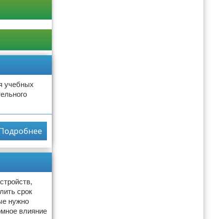
я учебных
тельного
Подробнее
стройств,
лить срок
ые нужно
омное влияние