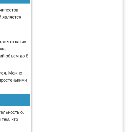
 чипсетов
й является
ак что каких-
жка
ий объем до 8
ится. Можно
 простенькими
тельностью,
 тем, кто