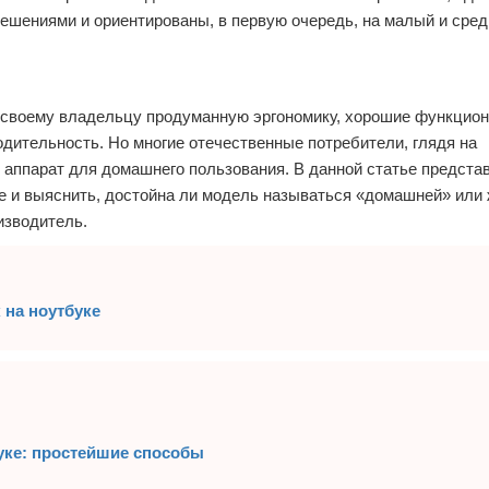
решениями и ориентированы, в первую очередь, на малый и сред
т своему владельцу продуманную эргономику, хорошие функцио
одительность. Но многие отечественные потребители, глядя на
к аппарат для домашнего пользования. В данной статье предста
е и выяснить, достойна ли модель называться «домашней» или
изводитель.
 на ноутбуке
уке: простейшие способы