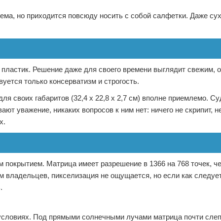
ема, но приходится повсюду носить с собой салфетки. Даже сух
 пластик. Решение даже для своего времени выглядит свежим, от
вуется только консерватизм и строгость.
ля своих габаритов (32,4 х 22,8 х 2,7 см) вполне приемлемо. Су
ют уважение, никаких вопросов к ним нет: ничего не скрипит, н
х.
покрытием. Матрица имеет разрешение в 1366 на 768 точек, че
м владельцев, пикселизация не ощущается, но если как следуе
.
 условиях. Под прямыми солнечными лучами матрица почти слепн