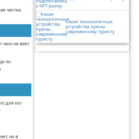
ая чистка
Какие технологичные
устройства нужны
современному туристу
 него не веет
Реклама
дя по
е
го для его
т
ет, но в