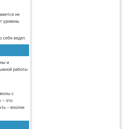
кажется не
ет уровень
 себя ведет.
ены и
рывной работы
мволы с
 – это
ыть – вполне