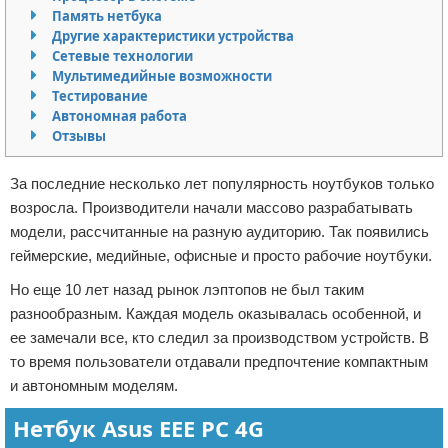
Память нетбука
Отказ от ответственности
Программное обеспечение
Другие характеристики устройства
Сетевые технологии
Для автомобиля
Мультимедийные возможности
Тестирование
Разное
Автономная работа
Отзывы
За последние несколько лет популярность ноутбуков только
возросла. Производители начали массово разрабатывать
модели, рассчитанные на разную аудиторию. Так появились
геймерские, медийные, офисные и просто рабочие ноутбуки.
Но еще 10 лет назад рынок лэптопов не был таким
разнообразным. Каждая модель оказывалась особенной, и
ее замечали все, кто следил за производством устройств. В
то время пользователи отдавали предпочтение компактным
и автономным моделям.
Нетбук Asus EEE PC 4G