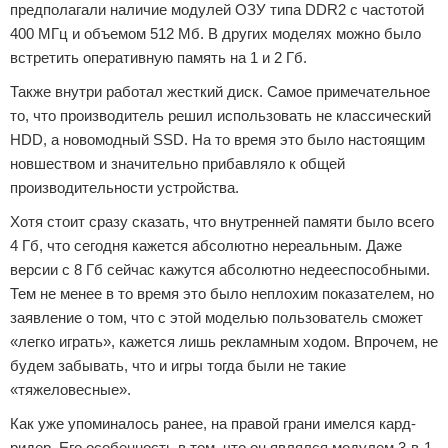
предполагали наличие модулей ОЗУ типа DDR2 с частотой
400 МГц и объемом 512 Мб. В других моделях можно было
встретить оперативную память на 1 и 2 Гб.
Также внутри работал жесткий диск. Самое примечательное
то, что производитель решил использовать не классический
HDD, а новомодный SSD. На то время это было настоящим
новшеством и значительно прибавляло к общей
производительности устройства.
Хотя стоит сразу сказать, что внутренней памяти было всего
4 Гб, что сегодня кажется абсолютно нереальным. Даже
версии с 8 Гб сейчас кажутся абсолютно недееспособными.
Тем не менее в то время это было неплохим показателем, но
заявление о том, что с этой моделью пользователь сможет
«легко играть», кажется лишь рекламным ходом. Впрочем, не
будем забывать, что и игры тогда были не такие
«тяжеловесные».
Как уже упоминалось ранее, на правой грани имелся кард-
ридер. Его особенность в том, что он являлся модулем 3-в-1.