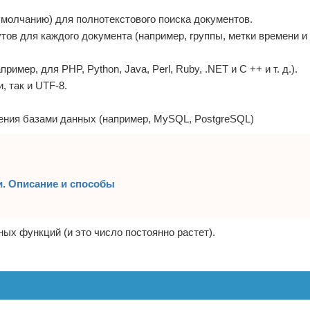
умолчанию) для полнотекстового поиска документов.
 для каждого документа (например, группы, метки времени и т.
ер, для PHP, Python, Java, Perl, Ruby, .NET и C ++ и т. д.).
 так и UTF-8.
ения базами данных (например, MySQL, PostgreSQL)
и. Описание и способы
ых функций (и это число постоянно растет).