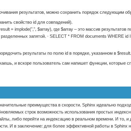
ядочивания результатов, можно сохранить порядок следующим об
анить свойство id для совпадений).
t = implode(",", $array), где $array – это массив результатов 
, разделенных запятой. · SELECT * FROM documents WHERE id IN
ядочить результаты по полю id в порядке, указанном в $result
каешь, и вскоре пользователь сам напишет функции, которые с
начительные преимущества в скорости. Sphinx идеально подхо
 обновляемых строк возможность использования простых индекс
айлы, либо перейти на индексацию в реальном времени. И то, и 
сти. И в заключение: для более эффективной работы в Sphinx 