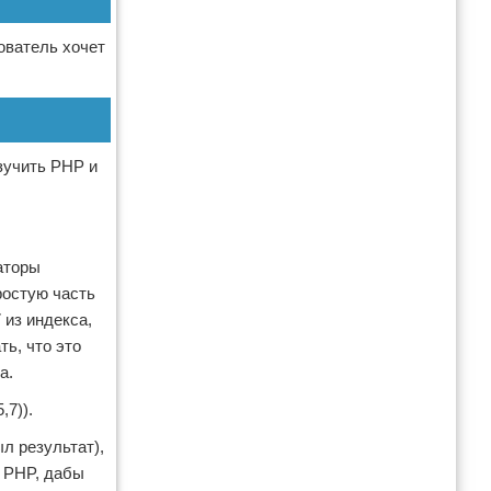
зователь хочет
зучить PHP и
каторы
ростую часть
 из индекса,
ь, что это
а.
,7)).
л результат),
в PHP, дабы