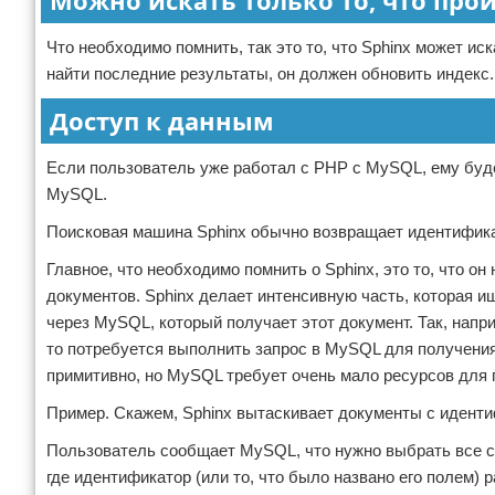
Можно искать только то, что пр
Что необходимо помнить, так это то, что Sphinx может иск
найти последние результаты, он должен обновить индекс.
Доступ к данным
Если пользователь уже работал с PHP с MySQL, ему буде
MySQL.
Поисковая машина Sphinx обычно возвращает идентифик
Главное, что необходимо помнить о Sphinx, это то, что о
документов. Sphinx делает интенсивную часть, которая 
через MySQL, который получает этот документ. Так, напри
то потребуется выполнить запрос в MySQL для получения 
примитивно, но MySQL требует очень мало ресурсов для 
Пример. Скажем, Sphinx вытаскивает документы с идентиф
Пользователь сообщает MySQL, что нужно выбрать все ст
где идентификатор (или то, что было названо его полем) р