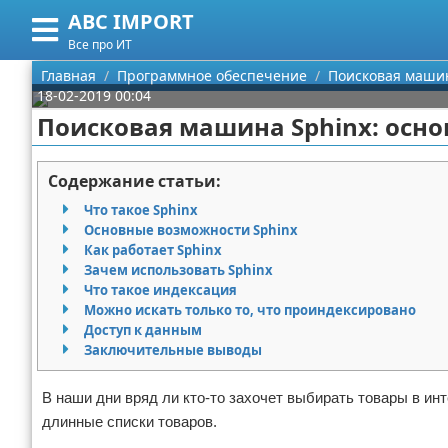
ABC IMPORT
Меню
X
Все про ИТ
Главная
Главная
Программное обеспечение
Поисковая машин
18-02-2019 00:04
Категории
Поисковая машина Sphinx: осн
Поиск
Программирование
Содержание статьи:
О проекте
Оборудование
Что такое Sphinx
Основные возможности Sphinx
Контакты
Ноутбуки
Как работает Sphinx
Зачем использовать Sphinx
Что такое индексация
Сотрудничество
Сотовые телефоны
Можно искать только то, что проиндексировано
Доступ к данным
Размещение рекламы
Электроника
Заключительные выводы
Для правообладателей
Современные устройства
В наши дни вряд ли кто-то захочет выбирать товары в инт
длинные списки товаров.
Условия предоставления информации
GPS