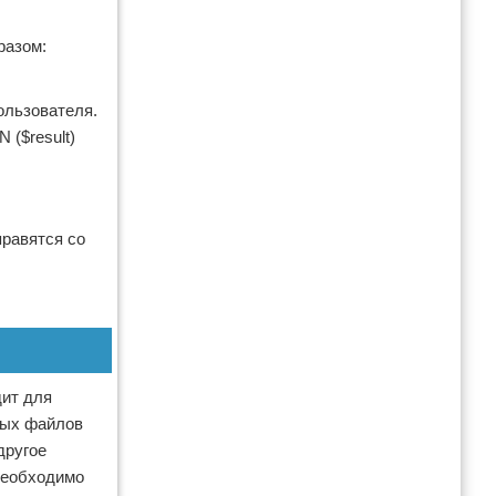
разом:
пользователя.
 ($result)
.
правятся со
дит для
ных файлов
другое
необходимо