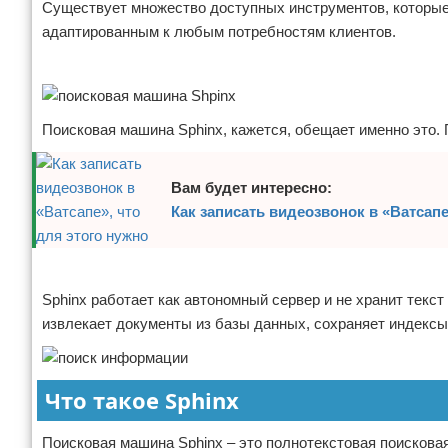
Существует множество доступных инструментов, которые 
Отказ от ответственности
Программное обеспечение
адаптированным к любым потребностям клиентов.
Реклама
Для автомобиля
Разное
Поисковая машина Sphinx, кажется, обещает именно это.
Вам будет интересно:
Как записать видеозвонок в «Ватсапе
Реклама
Sphinx работает как автономный сервер и не хранит текст
извлекает документы из базы данных, сохраняет индексы
Что такое Sphinx
Поисковая машина Sphinx – это полнотекстовая поискова