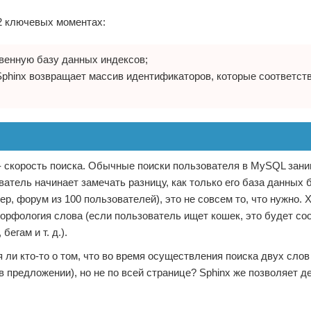
2 ключевых моментах:
твенную базу данных индексов;
 Sphinx возвращает массив идентификаторов, которые соответст
, - скорость поиска. Обычные поиски пользователя в MySQL зан
ватель начинает замечать разницу, как только его база данных 
, форум из 100 пользователей), это не совсем то, что нужно. 
морфология слова (если пользователь ищет кошек, это будет со
бегам и т. д.).
ли кто-то о том, что во время осуществления поиска двух слов
 в предложении), но не по всей странице? Sphinx же позволяет 