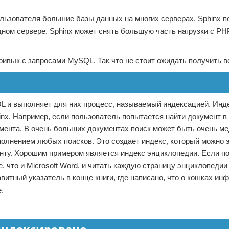
ьзователя большие базы данных на многих серверах, Sphinx п
одном сервере. Sphinx может снять большую часть нагрузки с PH
привык с запросами MySQL. Так что не стоит ожидать получить в
QL и выполняет для них процесс, называемый индексацией. Инд
nx. Например, если пользователь попытается найти документ в 
кумента. В очень больших документах поиск может быть очень м
полнением любых поисков. Это создает индекс, который можно
менту. Хорошим примером является индекс энциклопедии. Если п
, что и Microsoft Word, и читать каждую страницу энциклопедии
итный указатель в конце книги, где написано, что о кошках ин
.