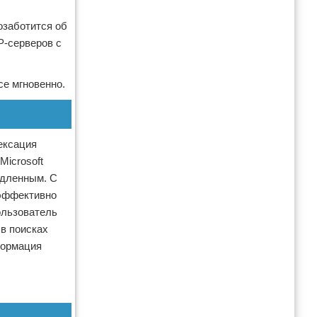
озаботится об
P-серверов с
се мгновенно.
ексация
Microsoft
едленным. С
 эффективно
ользователь
 в поисках
формация