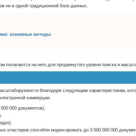
ов ни в одной традиционной базе данных.
ниже: основные методы
м полагаются на него для продвинутого уровня поиска и масш
и масштабируемости благодаря следующим характеристикам, кот
электронной коммерции.
 000 000 документов).
.
ядро).
х кластеров способен индексировать до 3 000 000 000 докумен