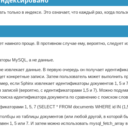
оиндексировано
ать только в индексе. Это означает, что каждый раз, когда поль
т намного проще. В противном случае ему, вероятно, следует и
аторы MySQL, а не данные.
н не извлекает данные. В первую очередь он получает идентифи
ищет конкретные записи. Затем пользователь может выполнить п
мер, если Sphinx извлекает идентификаторы документов 1, 5 и 7
записей (вероятно, с идентификаторами 1,5 и 7). Можно подумат
поиска идентификатора документа по сравнению с поиском слов
икаторами 1, 5, 7 (SELECT * FROM documents WHERE id IN (1,5
олбцы из таблицы документов (или любой другой, в которой бы
авен 1, 5 или 7. И затем можно использовать mysql_fetch_array 