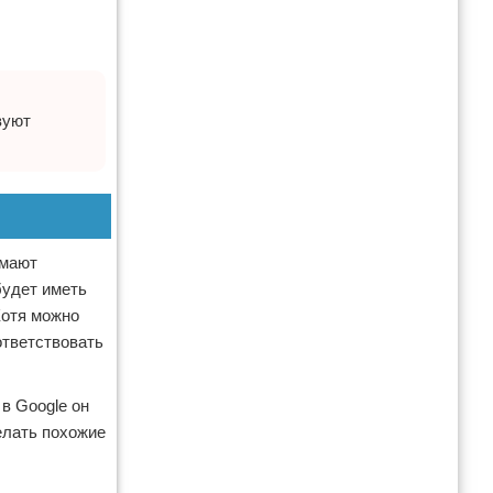
вуют
имают
будет иметь
Хотя можно
ответствовать
 в Google он
делать похожие