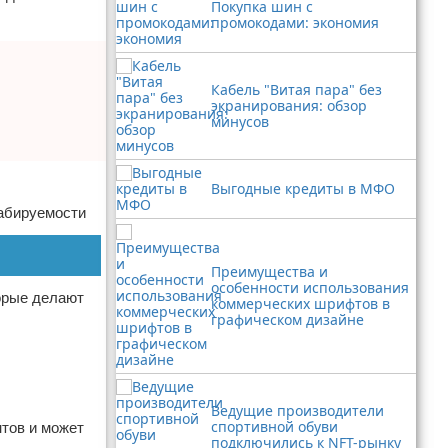
Покупка шин с
промокодами: экономия
Кабель "Витая пара" без
экранирования: обзор
минусов
Выгодные кредиты в МФО
табируемости
Преимущества и
особенности использования
орые делают
коммерческих шрифтов в
графическом дизайне
Ведущие производители
спортивной обуви
тов и может
подключились к NFT-рынку