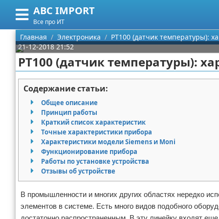
ABC IMPORT
Меню
X
Все про ИТ
Главная
Главная
Электроника
PT100 (датчик температуры): х
21-12-2018 21:52
Категории
PT100 (датчик температуры): х
Поиск
Программирование
Содержание статьи:
О проекте
Оборудование
Общее описание
Принцип работы
Контакты
Ноутбуки
Краткий список характеристик
Точные характеристики прибора
Характеристики модели Siemens и Moni
Сотрудничество
Сотовые телефоны
Функционирование прибора
Работы по установке устройства
Размещение рекламы
Электроника
Отзывы об устройстве
Для правообладателей
Современные устройства
В промышленности и многих других областях нередко ис
элементов в системе. Есть много видов подобного оборуд
Условия предоставления информации
GPS
достаточно распространенным. В эту линейку входят еще