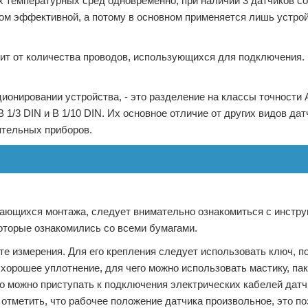
х температурных сред одновременно, при наличии 3 датчиков с
ком эффективной, а потому в основном применяется лишь устро
ит от количества проводов, использующихся для подключения.
онировании устройства, - это разделение на классы точности А
В 1/3 DIN и В 1/10 DIN. Их основное отличие от других видов да
оятельных приборов.
сающихся монтажа, следует внимательно ознакомиться с инстру
оторые ознакомились со всеми бумагами.
е измерения. Для его крепления следует использовать ключ, 
хорошее уплотнение, для чего можно использовать мастику, па
о можно приступать к подключения электрических кабелей датч
 отметить, что рабочее положение датчика произвольное, это п