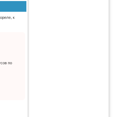
ореле, к
усов по