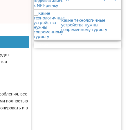
Какие технологичные
устройства нужны
современному туристу
Реклама
будет
ется
собления, все
ами полностью
онировать и в