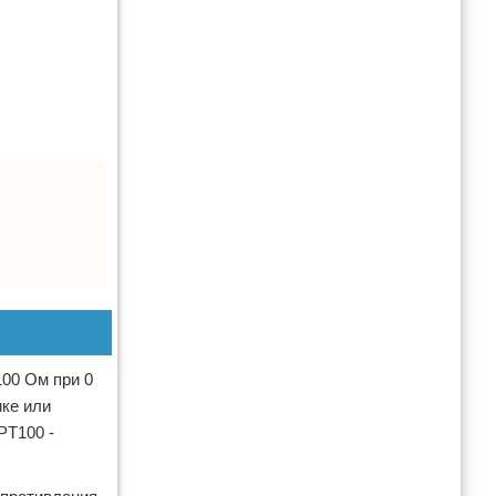
100 Ом при 0
ике или
PT100 -