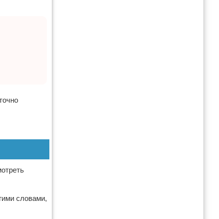
точно
мотреть
гими словами,