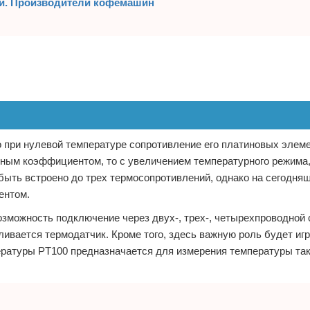
ки. Производители кофемашин
о при нулевой температуре сопротивление его платиновых элем
ьным коэффициентом, то с увеличением температурного режима
быть встроено до трех термосопротивлений, однако на сегодня
ентом.
озможность подключение через двух-, трех-, четырехпроводной 
ливается термодатчик. Кроме того, здесь важную роль будет игр
ратуры PT100 предназначается для измерения температуры так