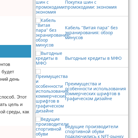
Покупка шин с
промокодами: экономия
Кабель "Витая пара" без
экранирования: обзор
минусов
Выгодные кредиты в МФО
ентов
, будет
шний день
Преимущества и
особенности использования
коммерческих шрифтов в
способ. Этот
графическом дизайне
ать цель и
ой среды, как
Ведущие производители
спортивной обуви
подключились к NFT-рынку