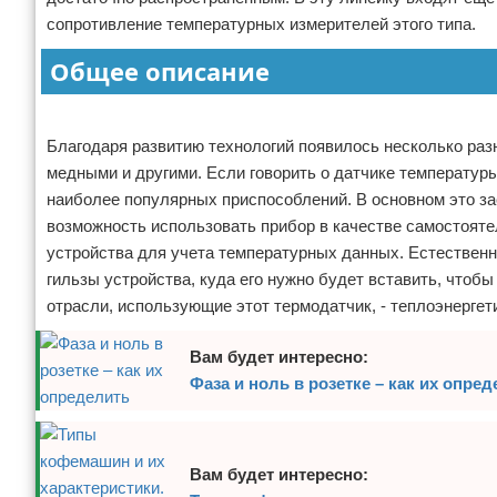
сопротивление температурных измерителей этого типа.
Отказ от ответственности
Программное обеспечение
Общее описание
Для автомобиля
Реклама
Разное
Благодаря развитию технологий появилось несколько раз
медными и другими. Если говорить о датчике температуры 
наиболее популярных приспособлений. В основном это за
возможность использовать прибор в качестве самостоятел
устройства для учета температурных данных. Естественн
гильзы устройства, куда его нужно будет вставить, что
отрасли, использующие этот термодатчик, - теплоэнерге
Вам будет интересно:
Фаза и ноль в розетке – как их опре
Вам будет интересно: