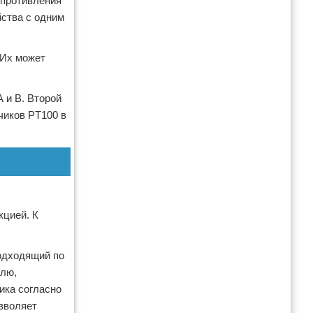
опротивления
йства с одним
 Их может
 и В. Второй
тчиков PT100 в
кцией. К
подходящий по
клю,
ика согласно
озволяет