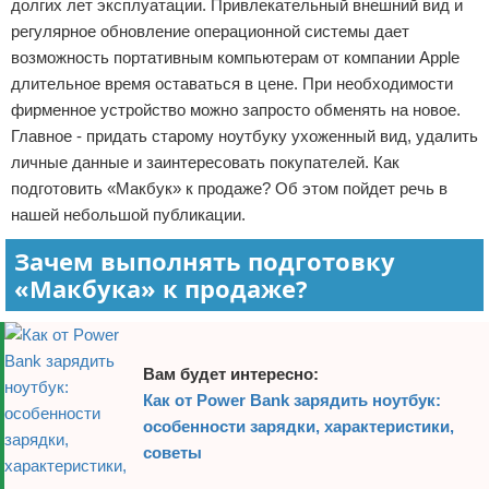
долгих лет эксплуатации. Привлекательный внешний вид и
Отказ от ответственности
Программное обеспечение
регулярное обновление операционной системы дает
возможность портативным компьютерам от компании Apple
Для автомобиля
длительное время оставаться в цене. При необходимости
фирменное устройство можно запросто обменять на новое.
Разное
Главное - придать старому ноутбуку ухоженный вид, удалить
личные данные и заинтересовать покупателей. Как
подготовить «Макбук» к продаже? Об этом пойдет речь в
нашей небольшой публикации.
Зачем выполнять подготовку
«Макбука» к продаже?
Вам будет интересно:
Как от Power Bank зарядить ноутбук:
особенности зарядки, характеристики,
советы