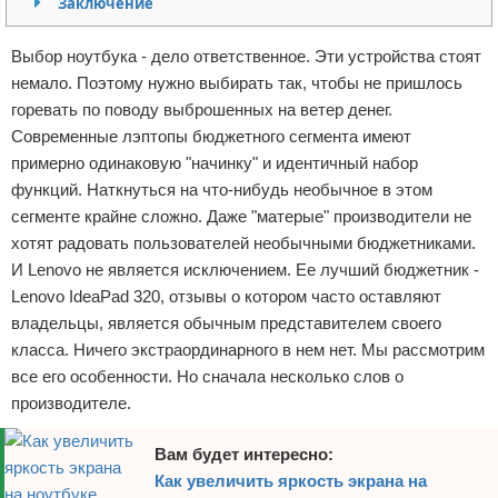
Заключение
Отказ от ответственности
Программное обеспечение
Выбор ноутбука - дело ответственное. Эти устройства стоят
Для автомобиля
немало. Поэтому нужно выбирать так, чтобы не пришлось
горевать по поводу выброшенных на ветер денег.
Разное
Современные лэптопы бюджетного сегмента имеют
примерно одинаковую "начинку" и идентичный набор
функций. Наткнуться на что-нибудь необычное в этом
сегменте крайне сложно. Даже "матерые" производители не
хотят радовать пользователей необычными бюджетниками.
И Lenovo не является исключением. Ее лучший бюджетник -
Lenovo IdeaPad 320, отзывы о котором часто оставляют
владельцы, является обычным представителем своего
класса. Ничего экстраординарного в нем нет. Мы рассмотрим
все его особенности. Но сначала несколько слов о
производителе.
Вам будет интересно:
Как увеличить яркость экрана на