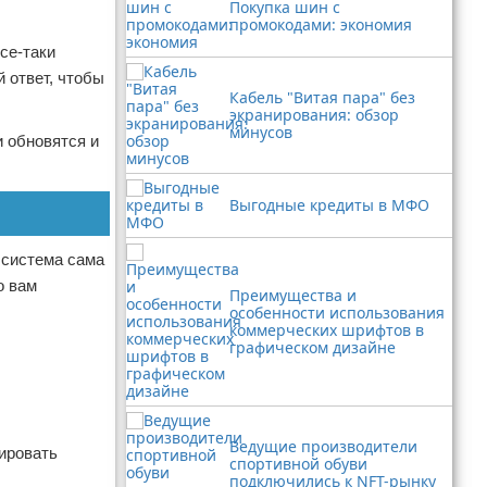
Покупка шин с
промокодами: экономия
се-таки
 ответ, чтобы
Кабель "Витая пара" без
экранирования: обзор
минусов
и обновятся и
Выгодные кредиты в МФО
 система сама
о вам
Преимущества и
особенности использования
коммерческих шрифтов в
графическом дизайне
Ведущие производители
вировать
спортивной обуви
подключились к NFT-рынку