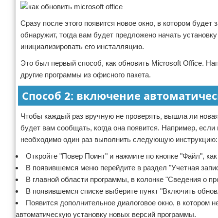
Сразу после этого появится новое окно, в котором будет
обнаружит, тогда вам будет предложено начать установку
инициализировать его инсталляцию.
Это был первый способ, как обновить Microsoft Office. Н
другие программы из офисного пакета.
Способ 2: включение автоматиче
Чтобы каждый раз вручную не проверять, вышла ли новая
будет вам сообщать, когда она появится. Например, если в
необходимо один раз выполнить следующую инструкцию:
Откройте "Повер Поинт" и нажмите по кнопке "Файл", как
В появившемся меню перейдите в раздел "Учетная запис
В главной области программы, в колонке "Сведения о про
В появившемся списке выберите пункт "Включить обнов
Появится дополнительное диалоговое окно, в котором н
автоматическую установку новых версий программы.