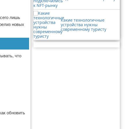
всего лишь
Какие технологичные
 релиз новых
устройства нужны
современному туристу
Реклама
тывать, что
как обновить