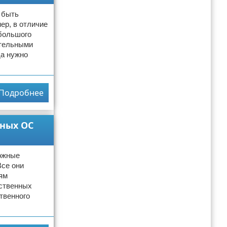
 быть
ер, в отличие
 большого
ательными
да нужно
Подробнее
ьных ОС
можные
Все они
ям
бственных
твенного