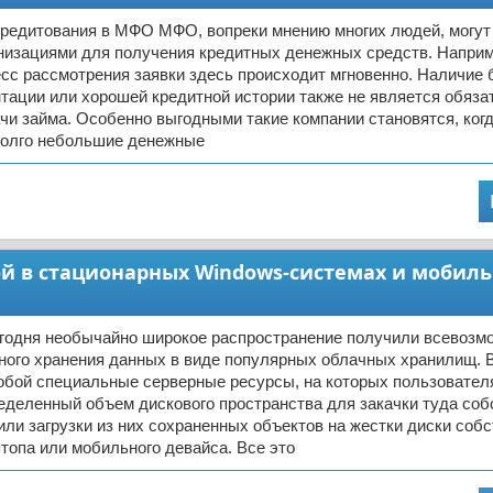
редитования в МФО МФО, вопреки мнению многих людей, могут
низациями для получения кредитных денежных средств. Наприм
есс рассмотрения заявки здесь происходит мгновенно. Наличие
тации или хорошей кредитной истории также не является обяз
и займа. Особенно выгодными такие компании становятся, ког
 долго небольшие денежные
ой в стационарных Windows-системах и мобил
сегодня необычайно широкое распространение получили всевоз
ного хранения данных в виде популярных облачных хранилищ. 
обой специальные серверные ресурсы, на которых пользовател
еделенный объем дискового пространства для закачки туда со
или загрузки из них сохраненных объектов на жестки диски собс
топа или мобильного девайса. Все это