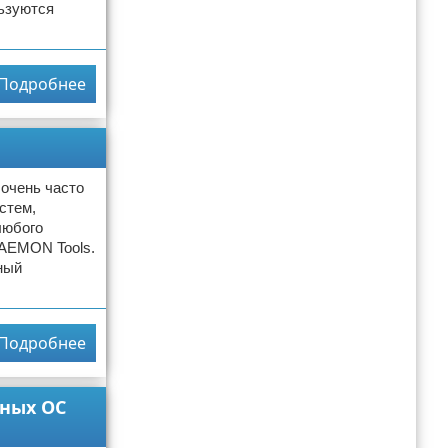
ьзуются
Подробнее
 очень часто
стем,
любого
DAEMON Tools.
ный
Подробнее
ьных ОС