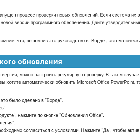
 запущен процесс проверки новых обновлений. Если система их в
 новой версии программного обеспечения. Дайте утвердительный
апомним, что, выполнив это руководство в "Ворде", автоматическ
ского обновления
 версия, можно настроить регулярную проверку. В таком случае
ы хотите автоматически обновить Microsoft Office PowerPoint, т
 это было сделано в "Ворде".
ь".
дукте", нажмите по кнопке "Обновления Office".
ления".
еобходимо согласиться с условиями. Нажмите "Да", чтобы акти