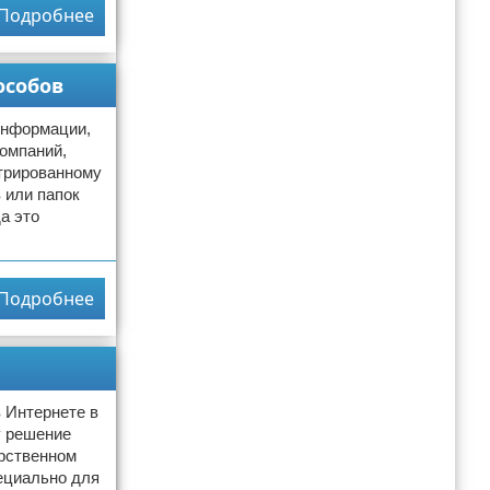
Подробнее
особов
информации,
компаний,
трированному
 или папок
а это
Подробнее
 Интернете в
у решение
арственном
ециально для