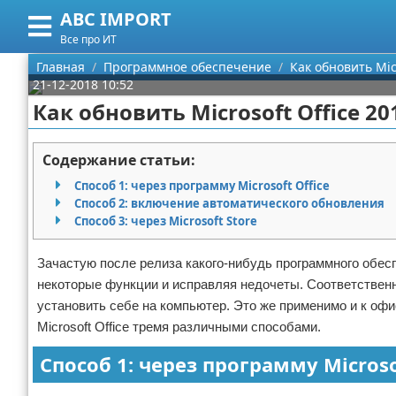
ABC IMPORT
Меню
X
Все про ИТ
Главная
Главная
Программное обеспечение
Как обновить Mic
21-12-2018 10:52
Категории
Как обновить Microsoft Office 2
Поиск
Программирование
Содержание статьи:
О проекте
Оборудование
Способ 1: через программу Microsoft Office
Способ 2: включение автоматического обновления
Контакты
Ноутбуки
Способ 3: через Microsoft Store
Сотрудничество
Сотовые телефоны
Зачастую после релиза какого-нибудь программного обес
некоторые функции и исправляя недочеты. Соответственн
Размещение рекламы
Электроника
установить себе на компьютер. Это же применимо и к офи
Microsoft Office тремя различными способами.
Для правообладателей
Современные устройства
Способ 1: через программу Microso
Условия предоставления информации
GPS