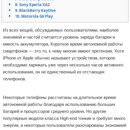
8. Sony Xperia XA2
Отказ от ответственности
Программное обеспечение
9. BlackBerry KeyOne
10. Motorola G6 Play
Для автомобиля
Из всех вещей, обсуждаемых пользователями, наиболее
Разное
значимой и частой считается уровень заряда батареи и
емкость аккумулятора. Короткое время автономной работы
смартфонов — это то, к чему многие имеют претензии. Хотя
iPhone от Apple обычно называют устройством, которое
необходимо заряжать уже через несколько часов активного
использования, он не единственный из отстающих
телефонов.
Реклама
Некоторые телефоны рассчитаны на длительное время
автономной работы благодаря использованию больших
батарей и процессоров среднего уровня. Но другие
популярные модели класса High-end тонкие и требуют много
энергии, и некоторые пользователи разочарованы экономией