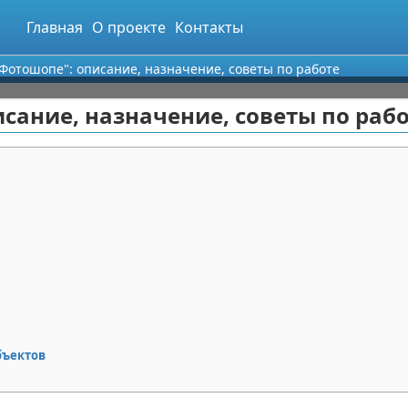
Главная
О проекте
Контакты
"Фотошопе": описание, назначение, советы по работе
сание, назначение, советы по раб
бъектов