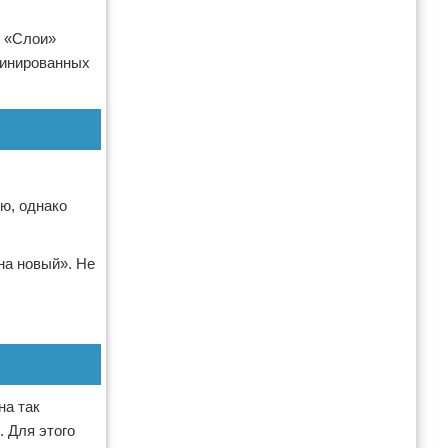
е «Слои»
бинированных
ю, однако
на новый». Не
на так
. Для этого