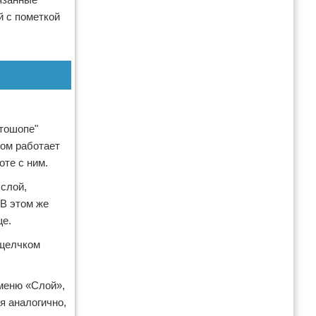
й с пометкой
отошопе"
вом работает
оте с ним.
слой,
В этом же
ще.
 щелчком
меню «Слой»,
я аналогично,