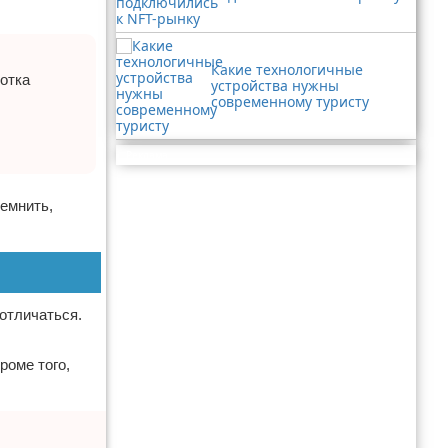
Какие технологичные
ботка
устройства нужны
современному туристу
Реклама
темнить,
отличаться.
роме того,