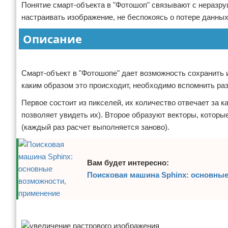
Понятие смарт-объекта в "Фотошоп" связывают с неразр
Отказ от ответственности
Программное обеспечение
настраивать изображение, не беспокоясь о потере данных
Для автомобиля
Описание
Реклама
Разное
Смарт-объект в "Фотошопе" дает возможность сохранить 
каким образом это происходит, необходимо вспомнить р
Первое состоит из пикселей, их количество отвечает за 
позволяет увидеть их). Второе образуют векторы, которы
(каждый раз расчет выполняется заново).
Вам будет интересно:
Поисковая машина Sphinx: основные
Реклама