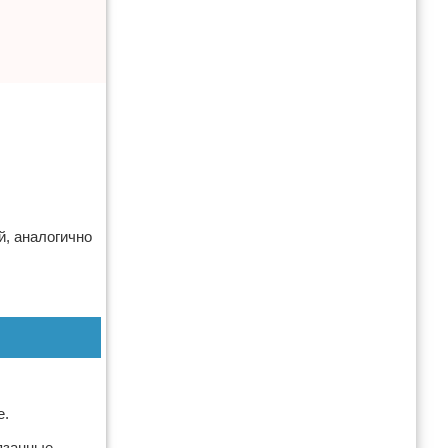
й, аналогично
е.
язанные