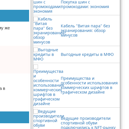
Покупка шин с
промокодами: экономия
Кабель "Витая пара" без
му же
экранирования: обзор
минусов
Выгодные кредиты в МФО
Преимущества и
особенности использования
коммерческих шрифтов в
а в
графическом дизайне
Ведущие производители
спортивной обуви
подключились к NFT-рынку