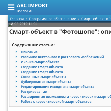
ABC IMPORT
Меню
X
Все про ИТ
Главная
Главная
Программное обеспечение
Смарт-объект в 
18-02-2019 14:04
Категории
Смарт-объект в "Фотошопе": опи
Поиск
Программирование
Содержание статьи:
О проекте
Оборудование
Описание
Различие векторного и растрового изображений
Контакты
Ноутбуки
Иконка смарт-объекта
Создание смарт-объекта
Создание смарт-объекта
Сотрудничество
Сотовые телефоны
Связанные смарт-объекты
Дублирование смарт-объекта
Размещение рекламы
Электроника
Редактирование исходника смарт-объекта
Растрирование
Для правообладателей
Современные устройства
Расширенные возможности корректировки смарт-о
Работа с корректировкой смарт-объектов
Условия предоставления информации
GPS