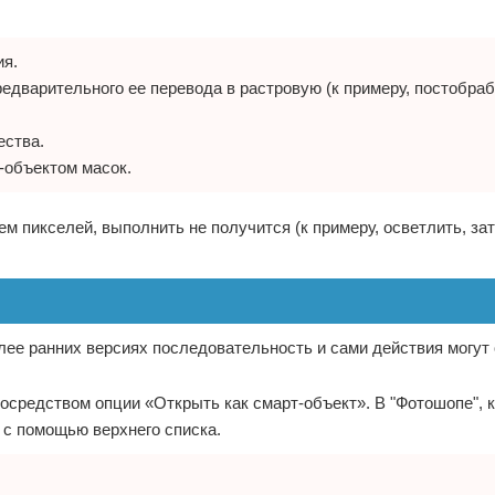
ия.
редварительного ее перевода в растровую (к примеру, постобра
ества.
-объектом масок.
м пикселей, выполнить не получится (к примеру, осветлить, за
лее ранних версиях последовательность и сами действия могут 
средством опции «Открыть как смарт-объект». В "Фотошопе", к
 с помощью верхнего списка.