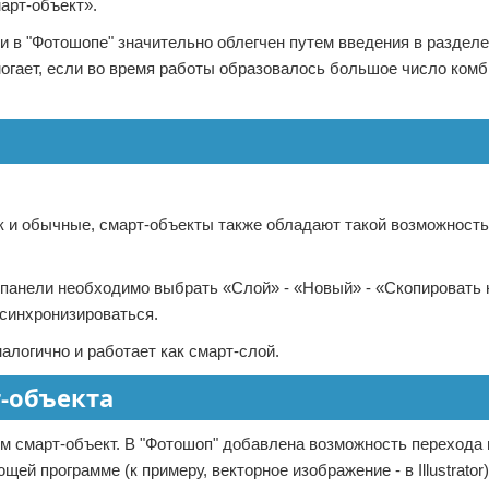
арт-объект».
и в "Фотошопе" значительно облегчен путем введения в раздел
могает, если во время работы образовалось большое число ком
ак и обычные, смарт-объекты также обладают такой возможность
й панели необходимо выбрать «Слой» - «Новый» - «Скопировать 
 синхронизироваться.
алогично и работает как смарт-слой.
-объекта
м смарт-объект. В "Фотошоп" добавлена возможность перехода 
й программе (к примеру, векторное изображение - в Illustrator)