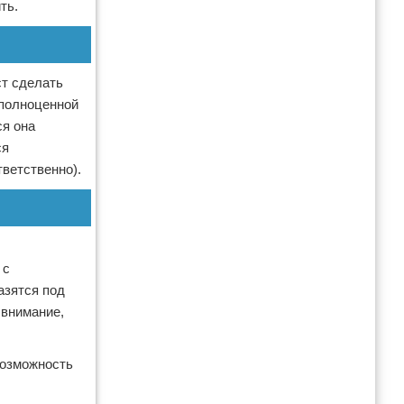
ть.
ст сделать
 полноценной
ся она
ся
ветственно).
 с
азятся под
 внимание,
возможность