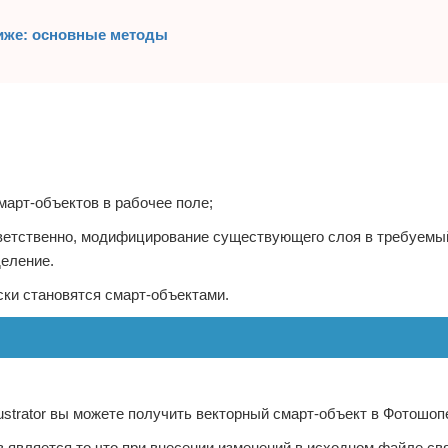
ниже: основные методы
март-объектов в рабочее поле;
ответственно, модифицирование существующего слоя в требуемы
деление.
ки становятся смарт-объектами.
ustrator вы можете получить векторный смарт-объект в Фотошоп
 является то что при внесении изменений в исходном файле св